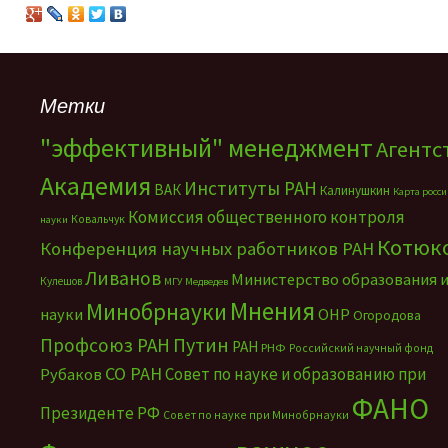
Метки
"эффективный" менеджмент
Агентс
Академия
Институты РАН
ВАК
Калинушкин
Карта росс
Комиссия общественного контроля
Ковальчук
науки
Котюк
Конференция научных работников РАН
Ливанов
Министерство образования 
Кулешов
МГУ
Медведев
Мнения
Минобрнауки
науки
ОНР
Огородова
Путин
Профсоюз РАН
РАН
РНФ
Российский научный фонд
СО РАН
Совет по науке и образованию при
Рубаков
ФАНО
Президенте РФ
Совет по науке при Минобрнауки