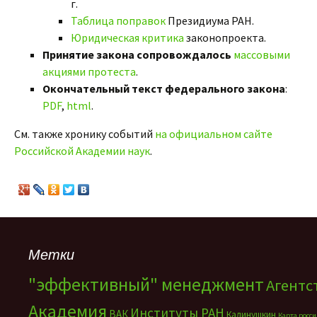
г.
Таблица поправок
Президиума РАН.
Юридическая критика
законопроекта.
Принятие закона сопровождалось
массовыми
акциями протеста
.
Окончательный текст федерального закона
:
PDF
,
html
.
См. также хронику событий
на официальном сайте
Российской Академии наук
.
Метки
"эффективный" менеджмент
Агентс
Академия
Институты РАН
ВАК
Калинушкин
Карта росс