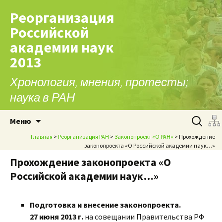
Реорганизация
Российской
академии наук
2013
Хронология, мнения, протесты;
наука в РАН
Перейти к содержимому
Найти:
Меню
Главная
>
Реорганизация РАН
>
Законопроект «О РАН»
> Прохождение
законопроекта «О Российской академии наук…»
Прохождение законопроекта «О
Российской академии наук…»
Подготовка и внесение законопроекта.
27 июня 2013 г.
на совещании Правительства РФ