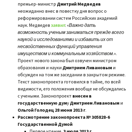
премьер-министр
Дмитрий Медведев
неожиданно внес в повестку дня вопрос о
реформировании систем Российских академий
наук. Медведев
заявил
: «
Важно дать
возможность ученым заниматься прежде всего
наукой и исследованиями и избавить их от
несвойственных функций управления
имуществом и коммунальным хозяйством
.».
Проект нового закона был озвучен министром
образования и науки
Дмитрием Ливановым
и
обсужден на том же заседании в закрытом режиме.
Текст законопроекта готовился в тайне, по всей
видимости, его положения вообще не обсуждались
с учеными. Законопроект
внесен в
государственную дум
у
Дмитрием Ливановым
и
Ольгой Голодец
28 июня 2013 г
.
Рассмотрение законопроекта № 305828-6
Государственной Думой
Первое чтение,
3 июля 2013 г.