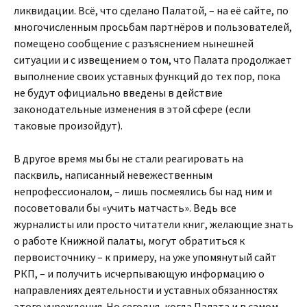
ликвидации. Всё, что сделано Палатой, – на её сайте, по
многочисленным просьбам партнёров и пользователей,
помещено сообщение с разъяснением нынешней
ситуации и с извещением о том, что Палата продолжает
выполнение своих уставных функций до тех пор, пока
не будут официально введены в действие
законодательные изменения в этой сфере (если
таковые произойдут).
В другое время мы бы не стали реагировать на
пасквиль, написанный невежественным
непрофессионалом, – лишь посмеялись бы над ним и
посоветовали бы «учить матчасть». Ведь все
журналисты или просто читатели книг, желающие знать
о работе Книжной палаты, могут обратиться к
первоисточнику – к примеру, на уже упомянутый сайт
РКП, – и получить исчерпывающую информацию о
направлениях деятельности и уставных обязанностях
этого учреждения. Но сегодня, когда Палата и в самом