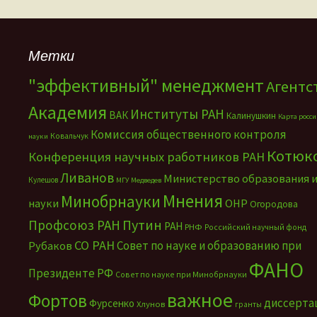
Метки
"эффективный" менеджмент
Агентс
Академия
Институты РАН
ВАК
Калинушкин
Карта росс
Комиссия общественного контроля
Ковальчук
науки
Котюк
Конференция научных работников РАН
Ливанов
Министерство образования 
Кулешов
МГУ
Медведев
Мнения
Минобрнауки
науки
ОНР
Огородова
Путин
Профсоюз РАН
РАН
РНФ
Российский научный фонд
СО РАН
Совет по науке и образованию при
Рубаков
ФАНО
Президенте РФ
Совет по науке при Минобрнауки
важное
Фортов
диссерта
Фурсенко
Хлунов
гранты