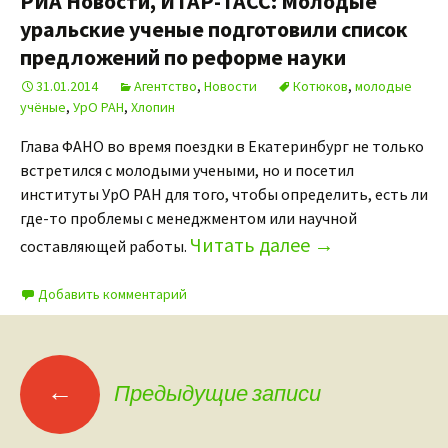
РИА Новости, ИТАР-ТАСС: Молодые
уральские ученые подготовили список
предложений по реформе науки
31.01.2014
Агентство
,
Новости
Котюков
,
молодые
учёные
,
УрО РАН
,
Хлопин
Глава ФАНО во время поездки в Екатеринбург не только
встретился с молодыми учеными, но и посетил
институты УрО РАН для того, чтобы определить, есть ли
где-то проблемы с менеджментом или научной
Читать далее
→
составляющей работы.
Добавить комментарий
←
Предыдущие записи
Навигация по записям