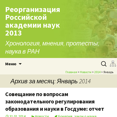
Реорганизация
Российской
академии наук
2013
Хронология, мнения, протесты;
наука в РАН
Перейти к содержимому
Найти:
Меню
Главная
>
Новости
>
2014
> Январь
Архив за месяц: Январь 2014
Совещание по вопросам
законодательного регулирования
образования и науки в Госдуме: отчет
31.01.2014
Новости
Бокерия
,
закон о науке
,