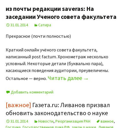
из почты редакции saveras: На
заседании Ученого совета факультета
31.01.2014
Сатира
Прекрасное (почти полностью)
Краткий онлайн учёного совета факультета,
написанный post factum. Хронометраж несколько
условный. Некоторые детали (буквально пара),
касающиеся поведения аудитории, преувеличены.
Читать далее
→
Остальное — верно.
Добавить комментарий
[важное]
Газета.ru: Ливанов призвал
обновить законодательство о науке
31.01.2014
Новости
,
Реорганизация РАН
важное
,
Госдума
,
Государственная дума РФ
,
закон о науке
,
Ливанов
,