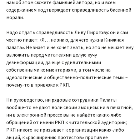
нам об этом сюжете фамилией автора, но и всем
содержанием подтверждает справедливость басенной
морали.
Надо отдать справедливость Льву Пирогову: он и сам
честно пишет: «Я… не знаю, для чего нужна Книжная
палата». Не знает и не хочет знать, но это не мешает ему
выложить перед читателями целую кучу
дезинформации, да ещё с удивительными
собственными комментариями, в том числе на
идеологические и общественно-политические темы –
почему-то в привязке к РКП.
Ни руководство, ни рядовые сотрудники Палаты
вообще-то не дают воли своим эмоциям: ни в печатной,
ни в электронной прессе вы не найдёте каких-либо
обращений от имени РКП к читательской аудитории;
РКП никого не призывает к организации каких-либо
акций, к «расширению протестов» против её