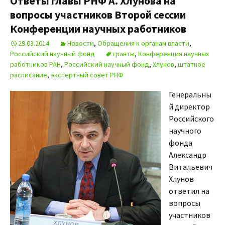
Ответы главы РНФ А. Хлунова на
вопросы участников Второй сессии
Конференции научных работников
29.03.2014
Новости
,
Обращения к органам власти
,
Российский научный фонд
гранты
,
Конференция научных
работников РАН
,
Российский научный фонд
,
Хлунов
,
штатное
расписание
,
экспертный совет РНФ
Генеральны
й директор
Российского
научного
фонда
Александр
Витальевич
Хлунов
ответил на
вопросы
участников