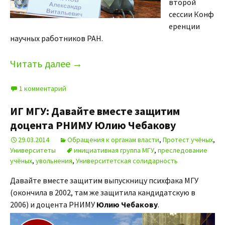
второй
сессии Конф
еренции
научных работников РАН.
Читать далее
→
1 комментарий
ИГ МГУ: Давайте вместе защитим
доцента РНИМУ Юлию Чебакову
29.03.2014
Обращения к органам власти
,
Протест учёных
,
Университеты
инициативная группа МГУ
,
преследование
учёных
,
увольнения
,
Университетская солидарность
Давайте вместе защитим выпускницу психфака МГУ
(окончила в 2002, там же защитила кандидатскую в
2006) и доцента РНИМУ
Юлию Чебакову
.