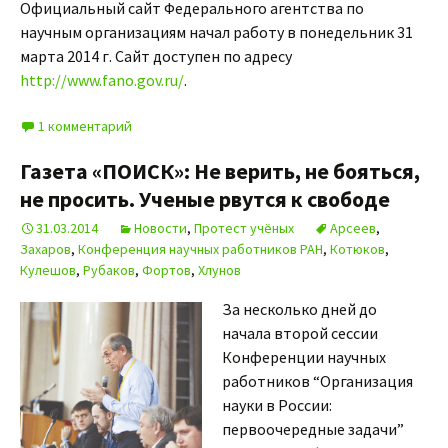
Официальный сайт Федерального агентства по
научным организациям начал работу в понедельник 31
марта 2014 г. Сайт доступен по адресу
http://www.fano.gov.ru/
.
1 комментарий
Газета «ПОИСК»: Не верить, не бояться,
не просить. Ученые рвутся к свободе
31.03.2014
Новости
,
Протест учёных
Арсеев
,
Захаров
,
Конференция научных работников РАН
,
Котюков
,
Кулешов
,
Рубаков
,
Фортов
,
Хлунов
За несколько дней до
начала второй сессии
Конференции научных
работников “Организация
науки в России:
первоочередные задачи”