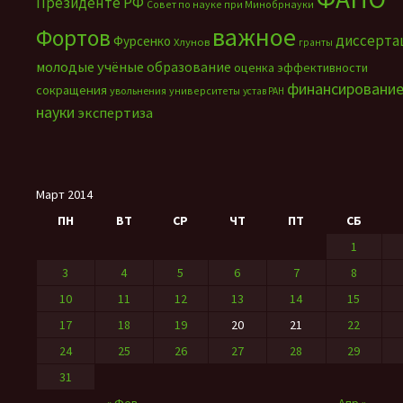
Президенте РФ
Совет по науке при Минобрнауки
важное
Фортов
диссерта
Фурсенко
Хлунов
гранты
молодые учёные
образование
оценка эффективности
финансировани
сокращения
увольнения
университеты
устав РАН
науки
экспертиза
Март 2014
ПН
ВТ
СР
ЧТ
ПТ
СБ
1
3
4
5
6
7
8
10
11
12
13
14
15
17
18
19
20
21
22
24
25
26
27
28
29
31