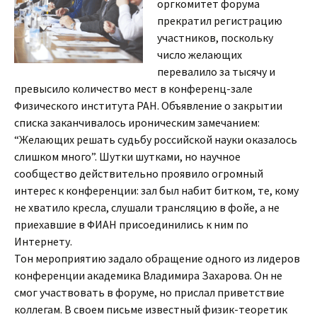
оргкомитет форума
прекратил регистрацию
участников, поскольку
число желающих
перевалило за тысячу и
превысило количество мест в конференц-зале
Физического института РАН. Объявление о закрытии
списка заканчивалось ироническим замечанием:
“Желающих решать судьбу российской науки оказалось
слишком много”. Шутки шутками, но научное
сообщество действительно проявило огромный
интерес к конференции: зал был набит битком, те, кому
не хватило кресла, слушали трансляцию в фойе, а не
приехавшие в ФИАН присоединились к ним по
Интернету.
Тон мероприятию задало обращение одного из лидеров
конференции академика Владимира Захарова. Он не
смог участвовать в форуме, но прислал приветствие
коллегам. В своем письме известный физик-теоретик