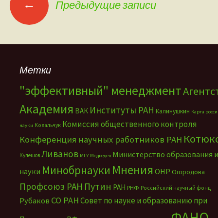
←
Предыдущие записи
Навигация по записям
Метки
"эффективный" менеджмент
Агентс
Академия
Институты РАН
ВАК
Калинушкин
Карта росс
Комиссия общественного контроля
Ковальчук
науки
Котюк
Конференция научных работников РАН
Ливанов
Министерство образования 
Кулешов
МГУ
Медведев
Мнения
Минобрнауки
науки
ОНР
Огородова
Путин
Профсоюз РАН
РАН
РНФ
Российский научный фонд
СО РАН
Совет по науке и образованию при
Рубаков
ФАНО