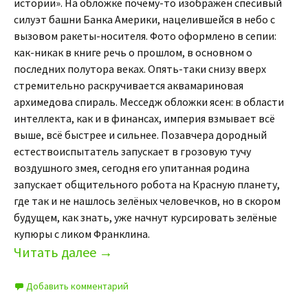
истории». На обложке почему-то изображён спесивый
силуэт башни Банка Америки, нацелившейся в небо с
вызовом ракеты-носителя. Фото оформлено в сепии:
как-никак в книге речь о прошлом, в основном о
последних полутора веках. Опять-таки снизу вверх
стремительно раскручивается аквамариновая
архимедова спираль. Месседж обложки ясен: в области
интеллекта, как и в финансах, империя взмывает всё
выше, всё быстрее и сильнее. Позавчера дородный
естествоиспытатель запускает в грозовую тучу
воздушного змея, сегодня его упитанная родина
запускает общительного робота на Красную планету,
где так и не нашлось зелёных человечков, но в скором
будущем, как знать, уже начнут курсировать зелёные
купюры с ликом Франклина.
Читать далее
→
Добавить комментарий