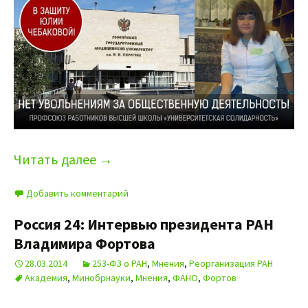
Читать далее
→
Добавить комментарий
Россия 24: Интервью президента РАН
Владимира Фортова
28.03.2014
253-ФЗ о РАН
,
Мнения
,
Реорганизация РАН
Академия
,
Минобрнауки
,
Мнения
,
ФАНО
,
Фортов