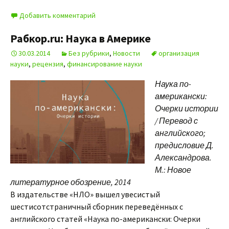
Добавить комментарий
Рабкор.ru: Наука в Америке
30.03.2014
Без рубрики
,
Новости
организация
науки
,
рецензия
,
финансирование науки
Наука по-
американски:
Очерки истории
/ Перевод с
английского;
предисловие Д.
Александрова.
М.: Новое
литературное обозрение, 2014
В издательстве «НЛО» вышел увесистый
шестисотстраничный сборник переведённых с
английского статей «Наука по-американски: Очерки