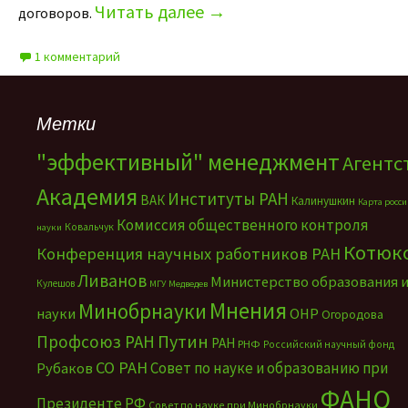
Читать далее
→
договоров.
1 комментарий
Метки
"эффективный" менеджмент
Агентс
Академия
Институты РАН
ВАК
Калинушкин
Карта росс
Комиссия общественного контроля
Ковальчук
науки
Котюк
Конференция научных работников РАН
Ливанов
Министерство образования 
Кулешов
МГУ
Медведев
Мнения
Минобрнауки
науки
ОНР
Огородова
Путин
Профсоюз РАН
РАН
РНФ
Российский научный фонд
СО РАН
Совет по науке и образованию при
Рубаков
ФАНО
Президенте РФ
Совет по науке при Минобрнауки