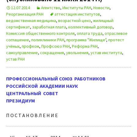
12.07.2014
Агентство
,
Институты РАН
,
Новости
,
Реорганизация РАН
аттестация институтов
,
ведомственная медицина
,
возрастной ценз
,
жилищный
сертификат
,
заработная плата
,
коллективный договор
,
Комиссия общественного контроля
,
оплата труда
,
отраслевое
соглашение
,
поликлиники РАН
,
программа "Жилище"
,
протест
учёных
,
профком
,
Профсоюз РАН
,
Реформа РАН
,
самоуправление
,
сокращения
,
увольнения
,
устав института
,
устав РАН
ПРОФЕССИОНАЛЬНЫЙ СОЮЗ РАБОТНИКОВ
РОССИЙСКОЙ АКАДЕМИИ НАУК
ЦЕНТРАЛЬНЫЙ СОВЕТ
ПРЕЗИДИУМ
П О С Т А Н О В Л Е Н И Е