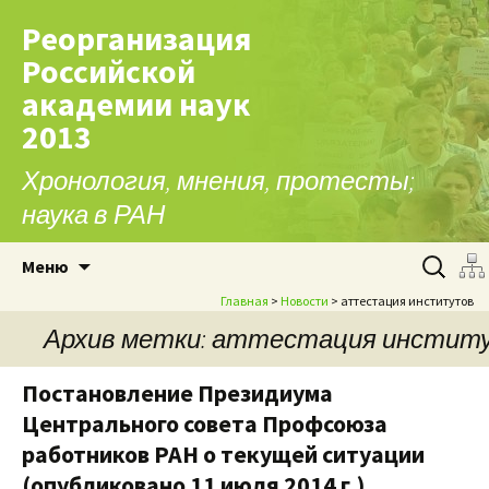
Реорганизация
Российской
академии наук
2013
Хронология, мнения, протесты;
наука в РАН
Перейти к содержимому
Найти:
Меню
Главная
>
Новости
> аттестация институтов
Архив метки: аттестация инстит
Постановление Президиума
Центрального совета Профсоюза
работников РАН о текущей ситуации
(опубликовано 11 июля 2014 г.)