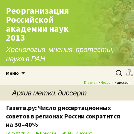
Реорганизация
Российской
академии наук
2013
Хронология, мнения, протесты;
наука в РАН
Перейти к содержимому
Найти:
Меню
Главная
>
Новости
> диссерт
Архив метки: диссерт
Газета.ру: Число диссертационных
советов в регионах России сократится
на 30–40%
25.02.2014
Новости
ВАК
,
диссерт
,