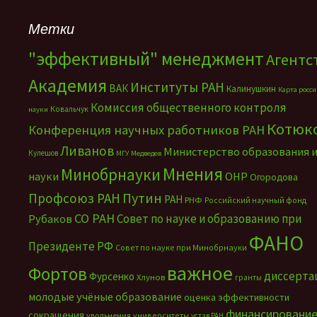
Метки
"эффективный" менеджмент
Агентс
Академия
Институты РАН
ВАК
Калинушкин
Карта росс
Комиссия общественного контроля
Ковальчук
науки
Котюк
Конференция научных работников РАН
Ливанов
Министерство образования 
Кулешов
МГУ
Медведев
Мнения
Минобрнауки
науки
ОНР
Огородова
Путин
Профсоюз РАН
РАН
РНФ
Российский научный фонд
СО РАН
Совет по науке и образованию при
Рубаков
ФАНО
Президенте РФ
Совет по науке при Минобрнауки
важное
Фортов
диссерта
Фурсенко
Хлунов
гранты
молодые учёные
образование
оценка эффективности
финансировани
сокращения
увольнения
университеты
устав РАН