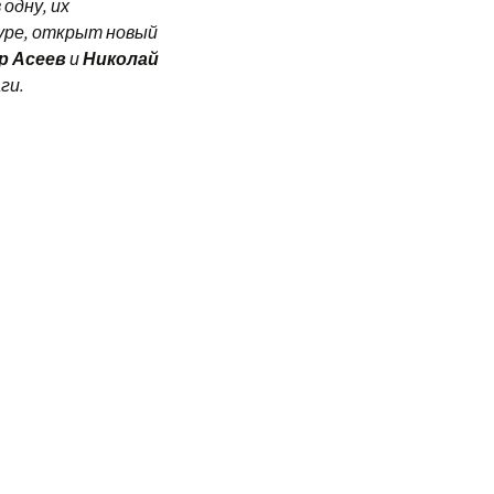
одну, их
уре, открыт новый
р Асеев
и
Николай
ги.