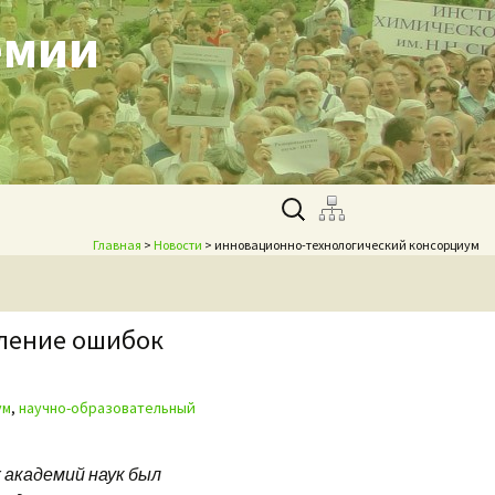
емии
Найти:
Главная
>
Новости
> инновационно-технологический консорциум
вление ошибок
ум
,
научно-образовательный
 академий наук был