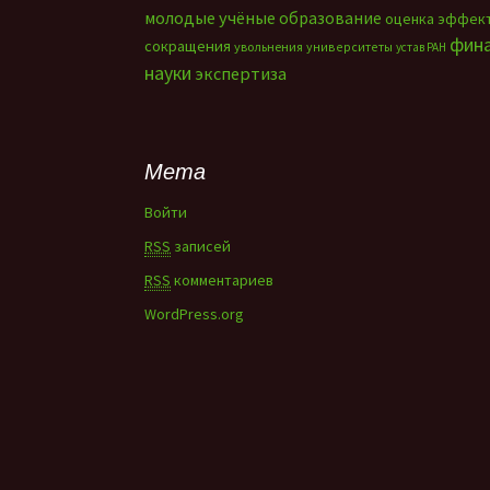
молодые учёные
образование
оценка эффек
фин
сокращения
увольнения
университеты
устав РАН
науки
экспертиза
Мета
Войти
RSS
записей
RSS
комментариев
WordPress.org