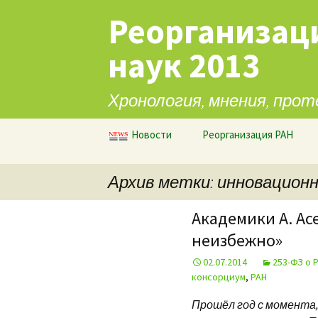
Реорганизац
наук 2013
Хронология, мнения, прот
Перейти к содержимому
Новости
Реорганизация РАН
Архив метки: инновацион
Академики А. Ас
неизбежно»
02.07.2014
253-ФЗ о 
консорциум
,
РАН
Прошёл год с момента,