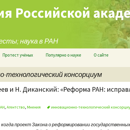
ия Российской акад
есты; наука в РАН
Протест учёных
Популярно о науке
О сайте
но-технологический консорциум
еев и Н. Диканский: «Реформа РАН: испра
РАН
,
Агентство
,
Мнения
инновационно-технологический консорци
 когда проект Закона о реформировании государственных