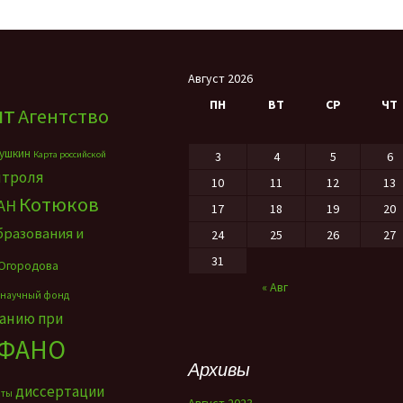
Август 2026
ПН
ВТ
СР
ЧТ
нт
Агентство
ушкин
Карта российской
3
4
5
6
нтроля
10
11
12
13
Котюков
АН
17
18
19
20
бразования и
24
25
26
27
31
Огородова
« Авг
 научный фонд
ванию при
ФАНО
Архивы
диссертации
нты