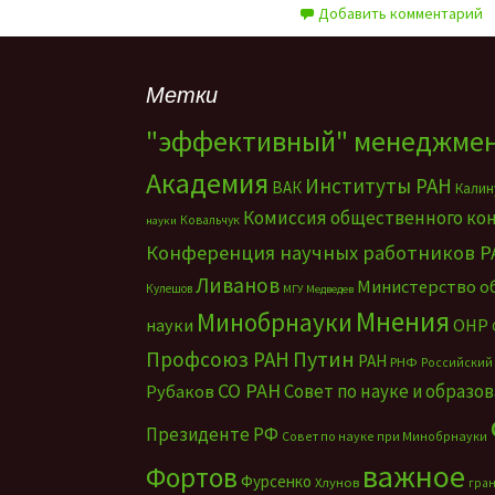
Добавить комментарий
Метки
"эффективный" менеджме
Академия
Институты РАН
ВАК
Калин
Комиссия общественного ко
Ковальчук
науки
Конференция научных работников Р
Ливанов
Министерство о
Кулешов
МГУ
Медведев
Мнения
Минобрнауки
науки
ОНР
Путин
Профсоюз РАН
РАН
РНФ
Российский
СО РАН
Совет по науке и образо
Рубаков
Президенте РФ
Совет по науке при Минобрнауки
важное
Фортов
Фурсенко
Хлунов
гра