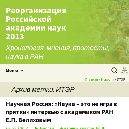
Реорганизация
Российской
академии наук
2013
Хронология, мнения, протесты;
наука в РАН
Перейти к содержимому
Найти:
Меню
Главная
>
Новости
> ИТЭР
Архив метки: ИТЭР
Научная Россия: «Наука – это не игра в
прятки» интервью с академиком РАН
Е.П. Велиховым
07.02.2014
Новости
евгений велихов
,
ИТЭР
,