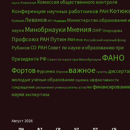
Комиссия общественного контроля
Ковальчук
науки
Котюк
Конференция научных работников РАН
Ливанов
Министерство образования 
Кулешов
МГУ
Медведев
Мнения
Минобрнауки
науки
ОНР
Огородова
Путин
Профсоюз РАН
РАН
РНФ
Российский научный фонд
СО РАН
Совет по науке и образованию при
Рубаков
ФАНО
Президенте РФ
Совет по науке при Минобрнауки
важное
Фортов
диссерта
Фурсенко
Хлунов
гранты
молодые учёные
образование
оценка эффективности
финансировани
сокращения
увольнения
университеты
устав РАН
науки
экспертиза
Август 2026
ПН
ВТ
СР
ЧТ
ПТ
СБ