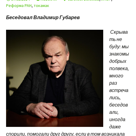
Реформа РАН
,
токамак
Беседовал Владимир Губарев
Скрыва
ть не
буду: мы
знакомы
добрых
полвека,
много
раз
встреча
лись,
бесе
дов
али,
иногда
даже
спорили, помогали друг другу, если в том возникала