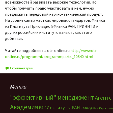
возможностей развивать высокие технологии. Но
чтобы получить право участвовать в нем, нужно
предложить передовой научно-технический продукт.
На уровне самых жестких мировых стандартов. Физики
из Института Прикладной Физики РАН, ТРИНИТИ и
других российских институтов знают, как этого
добиться.
Читайте подробнее на оtr-online.ru:
http://www.otr-
online.ru/programmi/programmparts_10840.html
1 комментарий
Метки
"эффективный" менеджмент
Агентс
Академия
Институты РАН
ВАК
Калинушкин
Карта росс