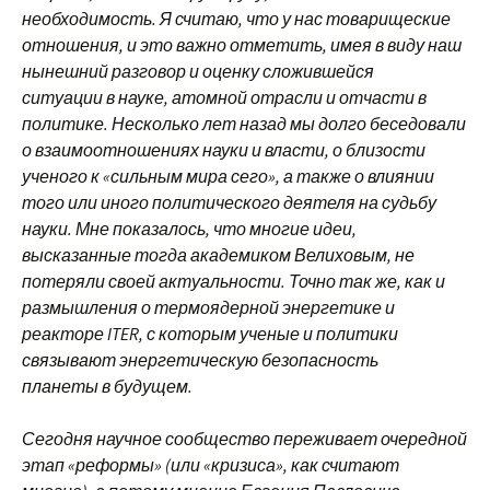
необ
ходимость. Я считаю, что у нас товарищеские
отношения, и это важно от
метить, имея в виду наш
нынешний разговор и оценку сложившейся
ситуации
в науке, атомной отрасли и отчасти в
политике.
Несколько лет назад мы долго беседовали
о взаимоотношениях науки и власти,
о близости
ученого к «сильным мира сего», а также о влиянии
того или иного политического деятеля на судьбу
науки. Мне показалось, что многие идеи,
высказанные тогда академиком Велиховым, не
потеряли своей актуальности. Точно
так же, как и
размышления о термоядерной энергетике и
реакторе ITER, с которым ученые и политики
связывают энергетическую безопасность
планеты
в будущем.
Сегодня научное сообщество переживает очередной
этап «реформы» (или «кризиса», как считают