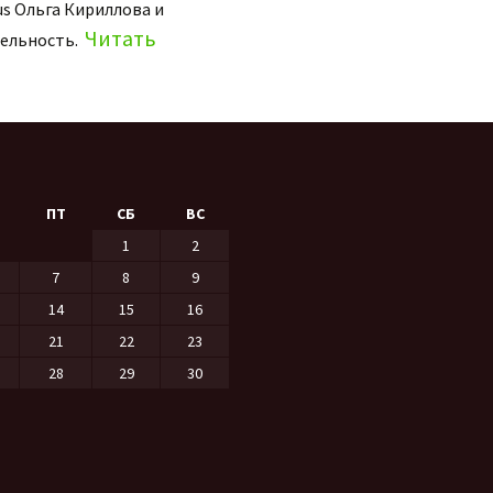
us Ольга Кириллова и
Читать
тельность.
ПТ
СБ
ВС
1
2
7
8
9
14
15
16
21
22
23
28
29
30