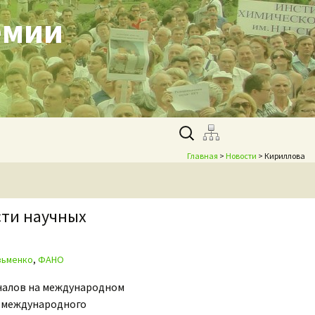
емии
Найти:
Главная
>
Новости
> Кириллова
сти научных
зьменко
,
ФАНО
налов на международном
и международного