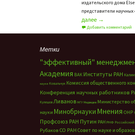
издательского дома Else
представители научных 
далее
→
Добавить комментарий
Метки
"эффективный" менеджме
Академия
Институты РАН
ВАК
Калин
Комиссия общественного ко
Ковальчук
науки
Конференция научных работников Р
Ливанов
Министерство о
Кулешов
МГУ
Медведев
Мнения
Минобрнауки
науки
ОНР
Путин
Профсоюз РАН
РАН
РНФ
Российский
СО РАН
Совет по науке и образо
Рубаков