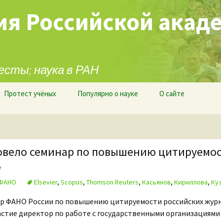
ия Российской акад
есты; наука в РАН
Протест учёных
Популярно о науке
О сайте
овело семинар по повышению цитируемо
е
ФАНО
Elsevier
,
Scopus
,
Thomson Reuters
,
Касьянов
,
Кириллова
,
Ку
ар ФАНО России по повышению цитируемости российских жур
частие директор по работе с государственными организациям