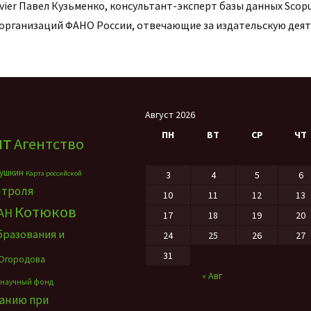
vier Павел Кузьменко, консультант-эксперт базы данных Scop
организаций ФАНО России, отвечающие за издательскую дея
Август 2026
ПН
ВТ
СР
ЧТ
нт
Агентство
ушкин
Карта российской
3
4
5
6
нтроля
10
11
12
13
Котюков
АН
17
18
19
20
бразования и
24
25
26
27
31
Огородова
« Авг
 научный фонд
ванию при