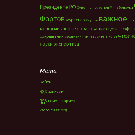
Президенте РФ
Совет по науке при Минобрнауки
важное
Фортов
Фурсенко
Хлунов
гра
молодые учёные
образование
оценка эффек
фин
сокращения
увольнения
университеты
устав РАН
науки
экспертиза
Мета
Войти
RSS
записей
RSS
комментариев
WordPress.org