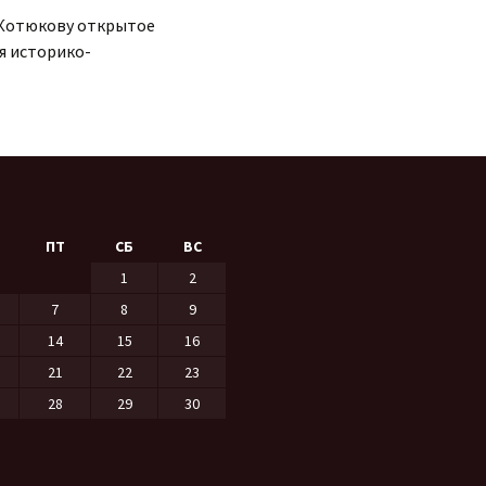
 Котюкову открытое
я историко-
ПТ
СБ
ВС
1
2
7
8
9
14
15
16
21
22
23
28
29
30