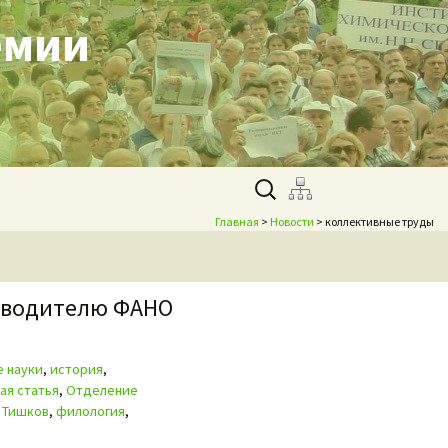
емии
Найти:
Главная
>
Новости
> коллективные труды
ководителю ФАНО
е науки
,
история
,
ая статья
,
Отделение
,
Тишков
,
филология
,