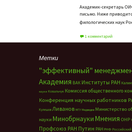
Академик-секретарь ОИ
письмо. Ниже приводитс
филологических наук Ро
1 комментарий
Метки
"эффективный" менеджме
Академия
Институты РАН
ВАК
Калин
Комиссия общественного ко
Ковальчук
науки
Конференция научных работников Р
Ливанов
Министерство о
Кулешов
МГУ
Медведев
Мнения
Минобрнауки
науки
ОНР
Путин
Профсоюз РАН
РАН
РНФ
Российский