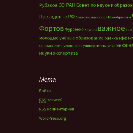
СО РАН
Совет по науке и образо
Рубаков
Президенте РФ
Совет по науке при Минобрнауки
важное
Фортов
Фурсенко
Хлунов
гра
молодые учёные
образование
оценка эффек
фин
сокращения
увольнения
университеты
устав РАН
науки
экспертиза
Мета
Войти
RSS
записей
RSS
комментариев
WordPress.org