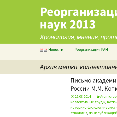
Реорганизац
наук 2013
Хронология, мнения, прот
Перейти к содержимому
Новости
Реорганизация РАН
Архив метки: коллектив
Письмо академи
России М.М. Кот
25.08.2014
Агентство
коллективные труды
,
Котю
историко-филологических н
этнология
,
язык публикаци