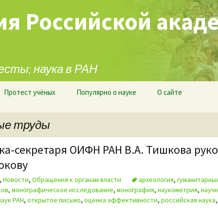
ия Российской акад
есты; наука в РАН
Протест учёных
Популярно о науке
О сайте
ные труды
ка-секретаря ОИФН РАН В.А. Тишкова ру
юкову
,
Новости
,
Обращения к органам власти
археология
,
гуманитарны
ков
,
монографическое исследование
,
монография
,
наукометрия
,
научн
аук РАН
,
открытое письмо
,
оценка эффективности
,
российская наука
й