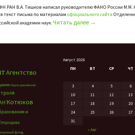
ФН РАН В.А. Тишков написал руководителю ФАНО России М.М.
я текст письма по материалам
официального сайта
Отделени
Читать далее
→
ссийской академии наук.
Август 2026
ПН
ВТ
СР
ЧТ
нт
Агентство
ушкин
Карта российской
3
4
5
6
нтроля
10
11
12
13
Котюков
АН
17
18
19
20
бразования и
24
25
26
27
31
Огородова
« Авг
 научный фонд