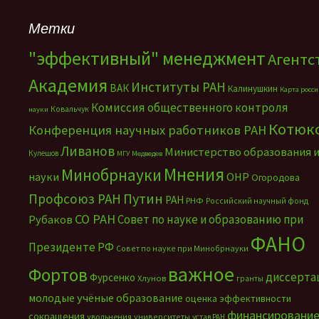
Метки
"эффективный" менеджмент
Агентс
Академия
Институты РАН
ВАК
Калинушкин
Карта росс
Комиссия общественного контроля
Ковальчук
науки
Котюк
Конференция научных работников РАН
Ливанов
Министерство образования 
Кулешов
МГУ
Медведев
Мнения
Минобрнауки
науки
ОНР
Огородова
Путин
Профсоюз РАН
РАН
РНФ
Российский научный фонд
СО РАН
Совет по науке и образованию при
Рубаков
ФАНО
Президенте РФ
Совет по науке при Минобрнауки
важное
Фортов
диссерта
Фурсенко
Хлунов
гранты
молодые учёные
образование
оценка эффективности
финансировани
сокращения
увольнения
университеты
устав РАН