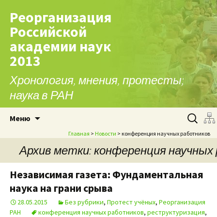
Реорганизация
Российской
академии наук
2013
Хронология, мнения, протесты;
наука в РАН
Перейти к содержимому
Найти:
Меню
Главная
>
Новости
> конференция научных работников
Архив метки: конференция научных
Независимая газета: Фундаментальная
наука на грани срыва
28.05.2015
Без рубрики
,
Протест учёных
,
Реорганизация
РАН
конференция научных работников
,
реструктуризация
,