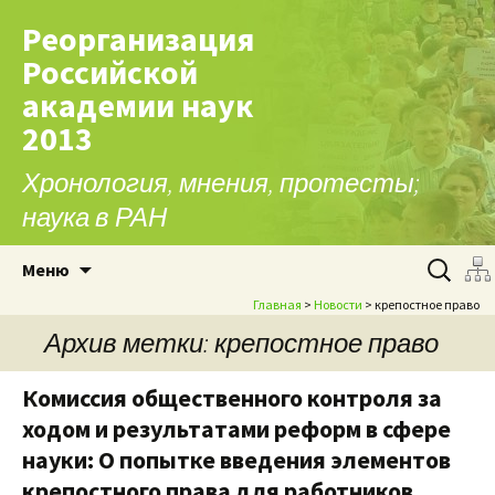
Реорганизация
Российской
академии наук
2013
Хронология, мнения, протесты;
наука в РАН
Перейти к содержимому
Найти:
Меню
Главная
>
Новости
> крепостное право
Архив метки: крепостное право
Комиссия общественного контроля за
ходом и результатами реформ в сфере
науки: О попытке введения элементов
крепостного права для работников