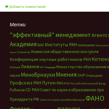
Добавить комментарий
Метки
"эффективный" менеджмент
Агентс
Академия
Институты РАН
ВАК
Калинушкин
Карта росс
Комиссия общественного контроля
Ковальчук
науки
Котюк
Конференция научных работников РАН
Ливанов
Министерство образования 
Кулешов
МГУ
Медведев
Мнения
Минобрнауки
науки
ОНР
Огородова
Путин
Профсоюз РАН
РАН
РНФ
Российский научный фонд
СО РАН
Совет по науке и образованию при
Рубаков
ФАНО
Президенте РФ
Совет по науке при Минобрнауки
важное
Фортов