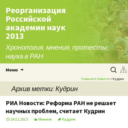
Реорганизация
Российской
академии наук
2013
Хронология, мнения, протесты;
наука в РАН
Перейти к содержимому
Найти:
Меню
Главная
>
Новости
> Кудрин
Архив метки: Кудрин
РИА Новости: Реформа РАН не решает
научных проблем, считает Кудрин
24.12.2013
Мнения
Кудрин