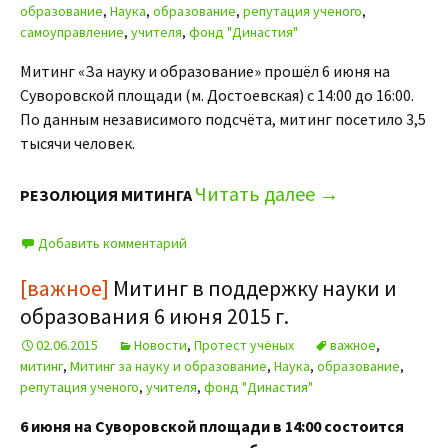
образование
,
Наука
,
образование
,
репутация ученого
,
самоуправление
,
учителя
,
фонд "Династия"
Митинг «За науку и образование» прошёл 6 июня на
Суворовской площади (м. Достоевская) с 14:00 до 16:00.
По данным независимого подсчёта, митинг посетило 3,5
тысячи человек.
Читать далее
→
РЕЗОЛЮЦИЯ МИТИНГА
Добавить комментарий
[важное]
Митинг в поддержку науки и
образования 6 июня 2015 г.
02.06.2015
Новости
,
Протест учёных
важное
,
митинг
,
Митинг за науку и образование
,
Наука
,
образование
,
репутация ученого
,
учителя
,
фонд "Династия"
6 июня на Суворовской площади в 14:00 состоится