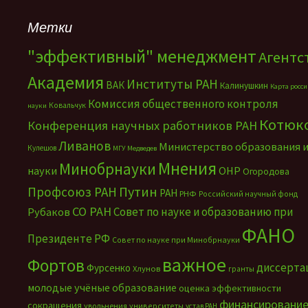
Метки
"эффективный" менеджмент
Агентс
Академия
Институты РАН
ВАК
Калинушкин
Карта росс
Комиссия общественного контроля
Ковальчук
науки
Котюк
Конференция научных работников РАН
Ливанов
Министерство образования 
Кулешов
МГУ
Медведев
Мнения
Минобрнауки
науки
ОНР
Огородова
Путин
Профсоюз РАН
РАН
РНФ
Российский научный фонд
СО РАН
Совет по науке и образованию при
Рубаков
ФАНО
Президенте РФ
Совет по науке при Минобрнауки
важное
Фортов
диссерта
Фурсенко
Хлунов
гранты
молодые учёные
образование
оценка эффективности
финансировани
сокращения
увольнения
университеты
устав РАН