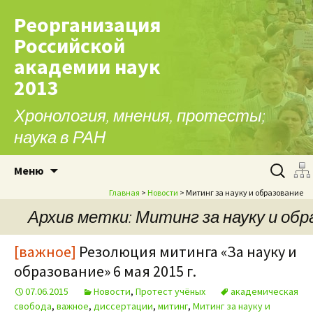
Реорганизация
Российской
академии наук
2013
Хронология, мнения, протесты;
наука в РАН
Перейти к содержимому
Найти:
Меню
Главная
>
Новости
> Митинг за науку и образование
Архив метки: Митинг за науку и обр
[важное]
Резолюция митинга «За науку и
образование» 6 мая 2015 г.
07.06.2015
Новости
,
Протест учёных
академическая
свобода
,
важное
,
диссертации
,
митинг
,
Митинг за науку и