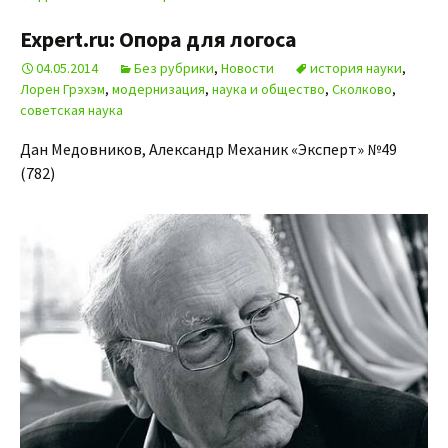
Expert.ru: Опора для логоса
04.05.2014
Без рубрики
,
Новости
история науки
,
Лорен Грэхэм
,
модернизация
,
наука и общество
,
Сколково
,
советская наука
Дан Медовников, Александр Механик «Эксперт» №49
(782)