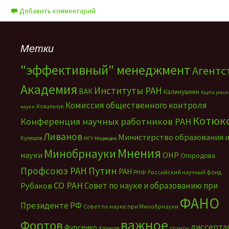
Добавить комментарий
Метки
"эффективный" менеджмент
Агентс
Академия
Институты РАН
ВАК
Калинушкин
Карта росс
Комиссия общественного контроля
Ковальчук
науки
Котюк
Конференция научных работников РАН
Ливанов
Министерство образования 
Кулешов
МГУ
Медведев
Мнения
Минобрнауки
науки
ОНР
Огородова
Путин
Профсоюз РАН
РАН
РНФ
Российский научный фонд
СО РАН
Совет по науке и образованию при
Рубаков
ФАНО
Президенте РФ
Совет по науке при Минобрнауки
важное
Фортов
диссерта
Фурсенко
Хлунов
гранты