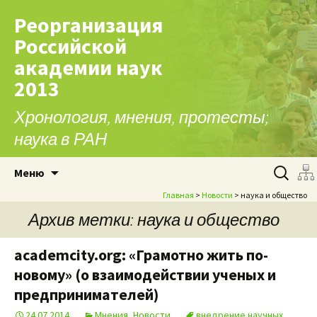
Реорганизация
Российской
академии наук
2013
Хронология, мнения, протесты;
наука в РАН
Перейти к содержимому
Найти:
Меню
Главная
>
Новости
> наука и общество
Архив метки: наука и общество
academcity.org: «Грамотно жить по-
новому» (о взаимодействии ученых и
предпринимателей)
24.07.2014
Мнения
,
Новости
внедрение научных