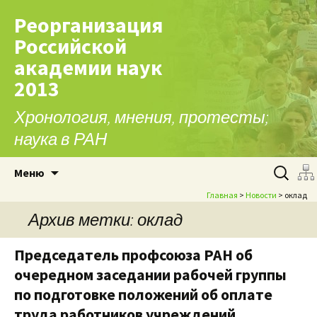
Реорганизация
Российской
академии наук
2013
Хронология, мнения, протесты;
наука в РАН
Перейти к содержимому
Найти:
Меню
Главная
>
Новости
> оклад
Архив метки: оклад
Председатель профсоюза РАН об
очередном заседании рабочей группы
по подготовке положений об оплате
труда работников учреждений,