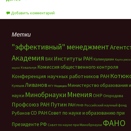
Добавить комментарий
Метки
"эффективный" менеджмент
Агентс
Академия
Институты РАН
ВАК
Калинушкин
Карта росс
Комиссия общественного контроля
Ковальчук
науки
Котюк
Конференция научных работников РАН
Ливанов
Министерство образования 
Кулешов
МГУ
Медведев
Мнения
Минобрнауки
науки
ОНР
Огородова
Путин
Профсоюз РАН
РАН
РНФ
Российский научный фонд
СО РАН
Совет по науке и образованию при
Рубаков
ФАНО
Президенте РФ
Совет по науке при Минобрнауки