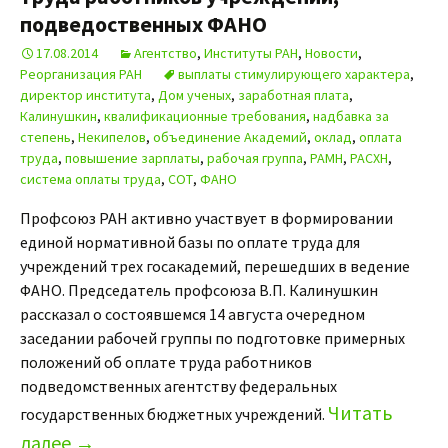
подведоственных ФАНО
17.08.2014
Агентство
,
Институты РАН
,
Новости
,
Реорганизация РАН
выплаты стимулирующего характера
,
директор института
,
Дом ученых
,
заработная плата
,
Калинушкин
,
квалификационные требования
,
надбавка за
степень
,
Некипелов
,
объединение Академий
,
оклад
,
оплата
труда
,
повышение зарплаты
,
рабочая группа
,
РАМН
,
РАСХН
,
система оплаты труда
,
СОТ
,
ФАНО
Профсоюз РАН активно участвует в формировании
единой нормативной базы по оплате труда для
учреждений трех госакадемий, перешедших в ведение
ФАНО. Председатель профсоюза В.П. Калинушкин
рассказал о состоявшемся 14 августа очередном
заседании рабочей группы по подготовке примерных
положений об оплате труда работников
подведомственных агентству федеральных
Читать
государственных бюджетных учреждений.
далее
→