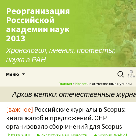
Реорганизация
Российской
академии наук
2013
Хронология, мнения, протесты;
наука в РАН
Перейти к содержимому
Найти:
Меню
Главная
>
Новости
> отечественные журналы
Архив метки: отечественные журн
[важное]
Российские журналы в Scopus:
книга жалоб и предложений. ОНР
организовало сбор мнений для Scopus
02.08.2014
Институты РАН
,
Новости
Scopus
,
Web of