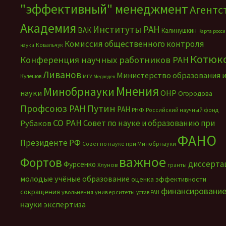
"эффективный" менеджмент
Агентс
Академия
Институты РАН
ВАК
Калинушкин
Карта росс
Комиссия общественного контроля
Ковальчук
науки
Котюк
Конференция научных работников РАН
Ливанов
Министерство образования 
Кулешов
МГУ
Медведев
Мнения
Минобрнауки
науки
ОНР
Огородова
Путин
Профсоюз РАН
РАН
РНФ
Российский научный фонд
СО РАН
Совет по науке и образованию при
Рубаков
ФАНО
Президенте РФ
Совет по науке при Минобрнауки
важное
Фортов
диссерта
Фурсенко
Хлунов
гранты
молодые учёные
образование
оценка эффективности
финансировани
сокращения
увольнения
университеты
устав РАН
науки
экспертиза