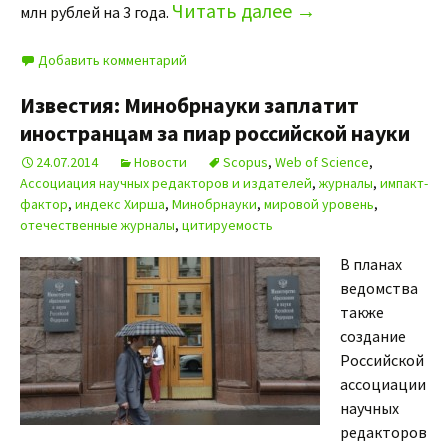
Читать далее
→
млн рублей на 3 года.
Добавить комментарий
Известия: Минобрнауки заплатит
иностранцам за пиар российской науки
24.07.2014
Новости
Scopus
,
Web of Science
,
Ассоциация научных редакторов и издателей
,
журналы
,
импакт-
фактор
,
индекс Хирша
,
Минобрнауки
,
мировой уровень
,
отечественные журналы
,
цитируемость
В планах
ведомства
также
создание
Российской
ассоциации
научных
редакторов