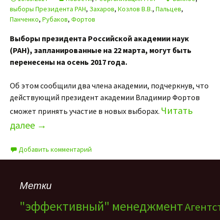
выборы Президента РАН
,
Захаров
,
Козлов В.В.
,
Пальцев
,
Панченко
,
Рубаков
,
Фортов
Выборы президента Российской академии наук
(РАН), запланированные на 22 марта, могут быть
перенесены на осень 2017 года.
Об этом сообщили два члена академии, подчеркнув, что
действующий президент академии Владимир Фортов
Читать
сможет принять участие в новых выборах.
далее
→
Добавить комментарий
Метки
"эффективный" менеджмент
Агентс