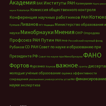
Академия
Институты РАН
ВАК
Калинушкин
Карта росс
Комиссия общественного контроля
Ковальчук
науки
Котюк
Конференция научных работников РАН
Ливанов
Министерство образования 
Кулешов
МГУ
Медведев
Мнения
Минобрнауки
науки
ОНР
Огородова
Путин
Профсоюз РАН
РАН
РНФ
Российский научный фонд
СО РАН
Совет по науке и образованию при
Рубаков
ФАНО
Президенте РФ
Совет по науке при Минобрнауки
важное
Фортов
диссерта
Фурсенко
Хлунов
гранты
молодые учёные
образование
оценка эффективности
финансировани
сокращения
увольнения
университеты
устав РАН
науки
экспертиза