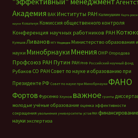
"эффективный" менеджмент
Агентс
Академия
Институты РАН
ВАК
Калинушкин
Карта росс
Комиссия общественного контроля
Ковальчук
науки
Котюк
Конференция научных работников РАН
Ливанов
Министерство образования 
Кулешов
МГУ
Медведев
Мнения
Минобрнауки
науки
ОНР
Огородова
Путин
Профсоюз РАН
РАН
РНФ
Российский научный фонд
СО РАН
Совет по науке и образованию при
Рубаков
ФАНО
Президенте РФ
Совет по науке при Минобрнауки
важное
Фортов
диссерта
Фурсенко
Хлунов
гранты
молодые учёные
образование
оценка эффективности
финансировани
сокращения
увольнения
университеты
устав РАН
науки
экспертиза