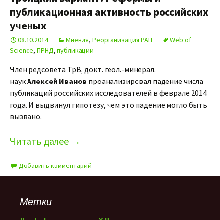
публикационная активность российских
ученых
08.10.2014
Мнения
,
Реорганизация РАН
Web of
Science
,
ПРНД
,
публикации
Член редсовета ТрВ, докт. геол.-минерал.
наук
Алексей Иванов
проанализировал падение числа
публикаций российских исследователей в феврале 2014
года. И выдвинул гипотезу, чем это падение могло быть
вызвано.
Читать далее
→
Добавить комментарий
Метки