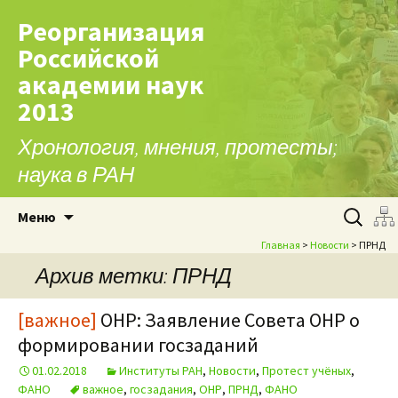
Реорганизация
Российской
академии наук
2013
Хронология, мнения, протесты;
наука в РАН
Перейти к содержимому
Найти:
Меню
Главная
>
Новости
> ПРНД
Архив метки: ПРНД
[важное]
ОНР: Заявление Совета ОНР о
формировании госзаданий
01.02.2018
Институты РАН
,
Новости
,
Протест учёных
,
ФАНО
важное
,
госзадания
,
ОНР
,
ПРНД
,
ФАНО