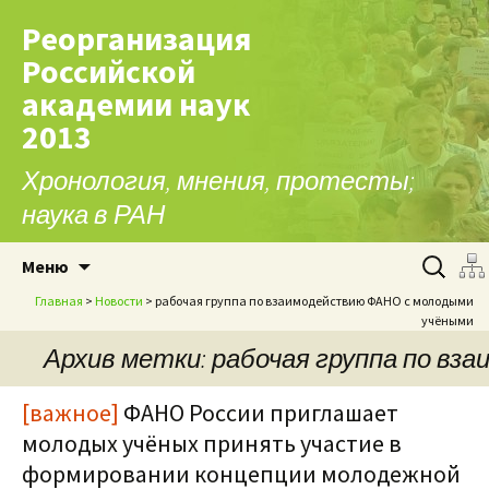
Реорганизация
Российской
академии наук
2013
Хронология, мнения, протесты;
наука в РАН
Перейти к содержимому
Найти:
Меню
Главная
>
Новости
> рабочая группа по взаимодействию ФАНО с молодыми
учёными
Архив метки: рабочая группа по в
[важное]
ФАНО России приглашает
молодых учёных принять участие в
формировании концепции молодежной