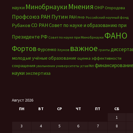
Мнения
Минобрнауки
науки
ОНР
Огородова
Путин
Профсоюз РАН
РАН
РНФ
Российский научный фонд
СО РАН
Совет по науке и образованию при
Рубаков
ФАНО
Президенте РФ
Совет по науке при Минобрнауки
важное
Фортов
диссерта
Фурсенко
Хлунов
гранты
молодые учёные
образование
оценка эффективности
финансировани
сокращения
увольнения
университеты
устав РАН
науки
экспертиза
Август 2026
ПН
ВТ
СР
ЧТ
ПТ
СБ
1
3
4
5
6
7
8