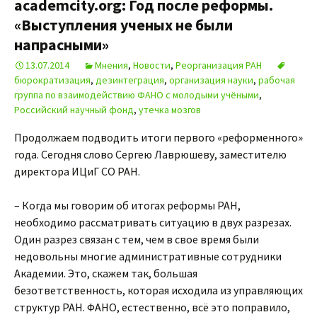
academcity.org: Год после реформы.
«Выступления ученых не были
напрасными»
13.07.2014
Мнения
,
Новости
,
Реорганизация РАН
бюрократизация
,
дезинтеграция
,
организация науки
,
рабочая
группа по взаимодействию ФАНО с молодыми учёными
,
Российский научный фонд
,
утечка мозгов
Продолжаем подводить итоги первого «реформенного»
года. Сегодня слово Сергею Лаврюшеву, заместителю
директора ИЦиГ СО РАН.
– Когда мы говорим об итогах реформы РАН,
необходимо рассматривать ситуацию в двух разрезах.
Один разрез связан с тем, чем в свое время были
недовольны многие административные сотрудники
Академии. Это, скажем так, большая
безответственность, которая исходила из управляющих
структур РАН. ФАНО, естественно, всё это поправило,