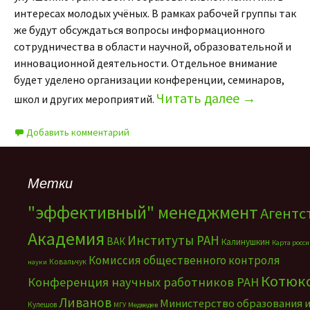
интересах молодых учёных. В рамках рабочей группы так
же будут обсуждаться вопросы информационного
сотрудничества в области научной, образовательной и
инновационной деятельности. Отдельное внимание
будет уделено организации конференции, семинаров,
Читать далее
→
школ и других мероприятий.
Добавить комментарий
Метки
"эффективный" менеджмент
Агентс
Академия
Институты РАН
ВАК
Калинушкин
Карта росс
Комиссия общественного контроля
Ковальчук
науки
Котюк
Конференция научных работников РАН
Ливанов
Министерство образования 
Кулешов
МГУ
Медведев