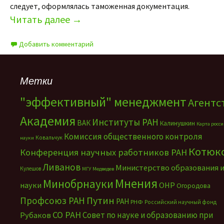
следует, оформлялась таможенная документация.
Читать далее
→
Добавить комментарий
Метки
"эффективный" менеджмент
Агентс
Академия
Институты РАН
ВАК
Калинушкин
Карта росс
Комиссия общественного контроля
Ковальчук
науки
Котюк
Конференция научных работников РАН
Ливанов
Министерство образования 
Кулешов
МГУ
Медведев
Мнения
Минобрнауки
науки
ОНР
Огородова
Путин
Профсоюз РАН
РАН
РНФ
Российский научный фонд
СО РАН
Совет по науке и образованию при
Рубаков