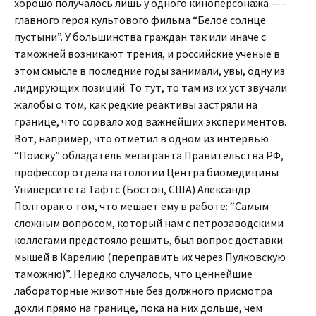
хорошо получалось лишь у одного киноперсонажа — ­
главного героя культового фильма “Белое солнце
пустыни”. У большинства граждан так или иначе с
таможней возникают трения, и российские ученые в
этом смысле в последние годы занимали, увы, одну из
лидирующих позиций. То тут, то там из их уст звучали
жалобы о том, как редкие реактивы застряли на
границе, что сорвало ход важнейших экспериментов.
Вот, например, что отметил в одном из интервью
“Поиску” обладатель мегагранта Правительства РФ,
профессор отдела патологии Центра биомедицины
Университета Тафтс (Бостон, США) Александр
Полторак о том, что мешает ему в работе: “Самым
сложным вопросом, который нам с петрозаводскими
коллегами предстояло решить, был вопрос доставки
мышей в Карелию (переправить их через Пулковскую
таможню)”. Нередко случалось, что ценнейшие
лабораторные животные без должного присмотра
дохли прямо на границе, пока на них дольше, чем