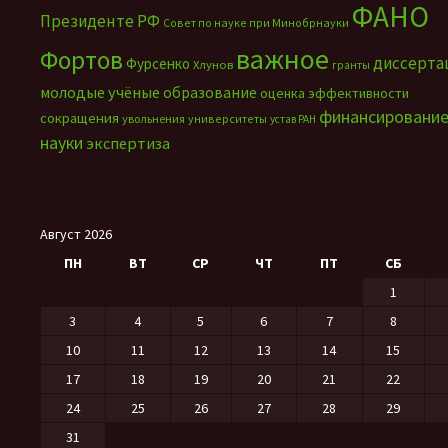
ФАНО
Президенте РФ
Совет по науке при Минобрнауки
важное
Фортов
диссерта
Фурсенко
Хлунов
гранты
молодые учёные
образование
оценка эффективности
финансировани
сокращения
увольнения
университеты
устав РАН
науки
экспертиза
Август 2026
ПН
ВТ
СР
ЧТ
ПТ
СБ
1
3
4
5
6
7
8
10
11
12
13
14
15
17
18
19
20
21
22
24
25
26
27
28
29
31