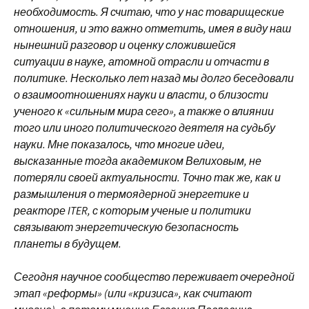
необ
ходимость. Я считаю, что у нас товарищеские
отношения, и это важно от
метить, имея в виду наш
нынешний разговор и оценку сложившейся
ситуации
в науке, атомной отрасли и отчасти в
политике.
Несколько лет назад мы долго беседовали
о взаимоотношениях науки и власти,
о близости
ученого к «сильным мира сего», а также о влиянии
того или иного политического деятеля на судьбу
науки. Мне показалось, что многие идеи,
высказанные тогда академиком Велиховым, не
потеряли своей актуальности. Точно
так же, как и
размышления о термоядерной энергетике и
реакторе ITER, с которым ученые и политики
связывают энергетическую безопасность
планеты
в будущем.
Сегодня научное сообщество переживает очередной
этап «реформы» (или «кризиса», как считают