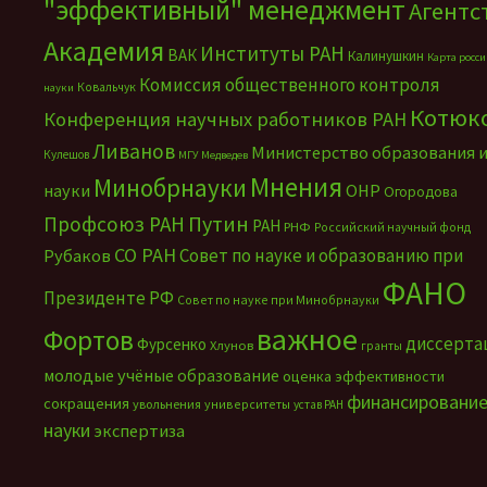
"эффективный" менеджмент
Агентс
Академия
Институты РАН
ВАК
Калинушкин
Карта росс
Комиссия общественного контроля
Ковальчук
науки
Котюк
Конференция научных работников РАН
Ливанов
Министерство образования 
Кулешов
МГУ
Медведев
Мнения
Минобрнауки
науки
ОНР
Огородова
Путин
Профсоюз РАН
РАН
РНФ
Российский научный фонд
СО РАН
Совет по науке и образованию при
Рубаков
ФАНО
Президенте РФ
Совет по науке при Минобрнауки
важное
Фортов
диссерта
Фурсенко
Хлунов
гранты
молодые учёные
образование
оценка эффективности
финансировани
сокращения
увольнения
университеты
устав РАН
науки
экспертиза