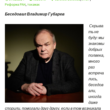
Реформа РАН
,
токамак
Беседовал Владимир Губарев
Скрыва
ть не
буду: мы
знакомы
добрых
полвека,
много
раз
встреча
лись,
бесе
дов
али,
иногда
даже
спорили, помогали друг другу, если в том возникала