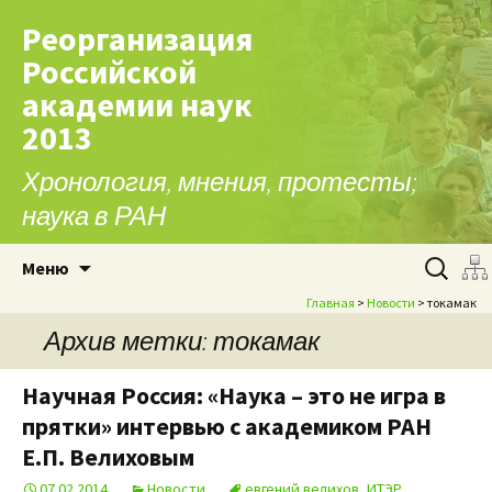
Реорганизация
Российской
академии наук
2013
Хронология, мнения, протесты;
наука в РАН
Перейти к содержимому
Найти:
Меню
Главная
>
Новости
> токамак
Архив метки: токамак
Научная Россия: «Наука – это не игра в
прятки» интервью с академиком РАН
Е.П. Велиховым
07.02.2014
Новости
евгений велихов
,
ИТЭР
,