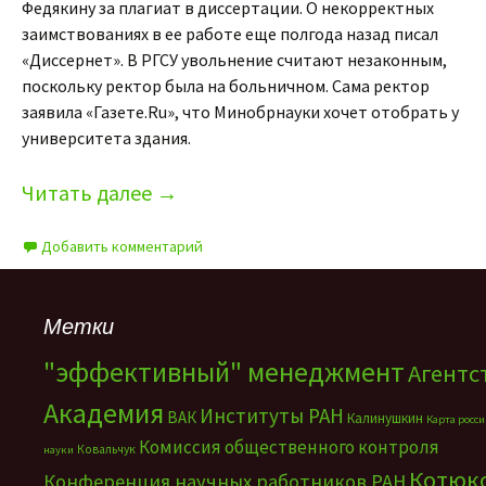
Федякину за плагиат в диссертации. О некорректных
заимствованиях в ее работе еще полгода назад писал
«Диссернет». В РГСУ увольнение считают незаконным,
поскольку ректор была на больничном. Сама ректор
заявила «Газете.Ru», что Минобрнауки хочет отобрать у
университета здания.
Читать далее
→
Добавить комментарий
Метки
"эффективный" менеджмент
Агентс
Академия
Институты РАН
ВАК
Калинушкин
Карта росс
Комиссия общественного контроля
Ковальчук
науки
Котюк
Конференция научных работников РАН