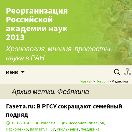
Реорганизация
Российской
академии наук
2013
Хронология, мнения, протесты;
наука в РАН
Перейти к содержимому
Найти:
Меню
Главная
>
Новости
> Федякина
Архив метки: Федякина
Газета.ru: В РГСУ сокращают семейный
подряд
05.05.2014
Новости
Диссернет
,
Ливанов
,
Пархоменко
,
плагиат
,
РГСУ
,
увольнение
,
Федякина