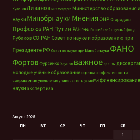
Ливанов
Министерство образования 
Кулешов
МГУ
Медведев
Мнения
Минобрнауки
науки
ОНР
Огородова
Путин
Профсоюз РАН
РАН
РНФ
Российский научный фонд
СО РАН
Совет по науке и образованию при
Рубаков
ФАНО
Президенте РФ
Совет по науке при Минобрнауки
важное
Фортов
диссерта
Фурсенко
Хлунов
гранты
молодые учёные
образование
оценка эффективности
финансировани
сокращения
увольнения
университеты
устав РАН
науки
экспертиза
Август 2026
ПН
ВТ
СР
ЧТ
ПТ
СБ
1