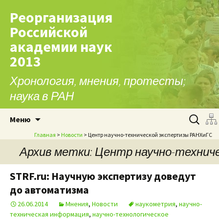
Реорганизация
Российской
академии наук
2013
Хронология, мнения, протесты;
наука в РАН
Перейти к содержимому
Найти:
Меню
Главная
>
Новости
> Центр научно-технической экспертизы РАНХиГС
Архив метки: Центр научно-технич
STRF.ru: Научную экспертизу доведут
до автоматизма
26.06.2014
Мнения
,
Новости
наукометрия
,
научно-
техническая информация
,
научно-технологическое