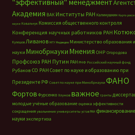
"эффективный" менеджмент
Агентс
Академия
Институты РАН
ВАК
Калинушкин
Карта росс
Комиссия общественного контроля
Ковальчук
науки
Котюк
Конференция научных работников РАН
Ливанов
Министерство образования 
Кулешов
МГУ
Медведев
Мнения
Минобрнауки
науки
ОНР
Огородова
Путин
Профсоюз РАН
РАН
РНФ
Российский научный фонд
СО РАН
Совет по науке и образованию при
Рубаков
ФАНО
Президенте РФ
Совет по науке при Минобрнауки
важное
Фортов
диссерта
Фурсенко
Хлунов
гранты
молодые учёные
образование
оценка эффективности
финансировани
сокращения
увольнения
университеты
устав РАН
науки
экспертиза