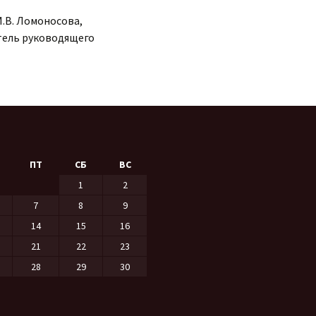
М.В. Ломоносова,
тель руководящего
ПТ
СБ
ВС
1
2
7
8
9
14
15
16
21
22
23
28
29
30