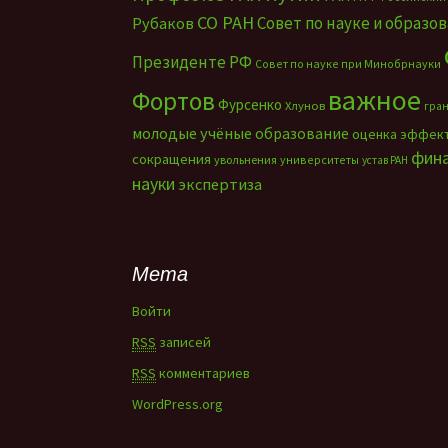
СО РАН
Совет по науке и образо
Рубаков
Президенте РФ
Совет по науке при Минобрнауки
важное
Фортов
Фурсенко
Хлунов
гра
молодые учёные
образование
оценка эффек
фин
сокращения
увольнения
университеты
устав РАН
науки
экспертиза
Мета
Войти
RSS
записей
RSS
комментариев
WordPress.org