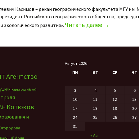
еевич Касимов – декан географического факультета МГУ им. 
президент Российского географического общества, председа
Читать далее
→
и экологического развития».
Август 2026
ПН
ВТ
СР
ЧТ
нт
Агентство
ушкин
Карта российской
3
4
5
6
нтроля
10
11
12
13
Котюков
АН
17
18
19
20
бразования и
24
25
26
27
31
Огородова
« Авг
 научный фонд