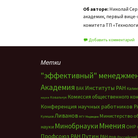
Об авторе:
Николай Серг
академик, первый вице-
комитета ТП «Технологи
Добавить комментарий
Метки
"эффективный" менеджме
Академия
Институты РАН
ВАК
Калин
Комиссия общественного ко
Ковальчук
науки
Конференция научных работников Р
Ливанов
Министерство о
Кулешов
МГУ
Медведев
Мнения
Минобрнауки
науки
ОНР
Путин
Профсоюз РАН
РАН
РНФ
Российский