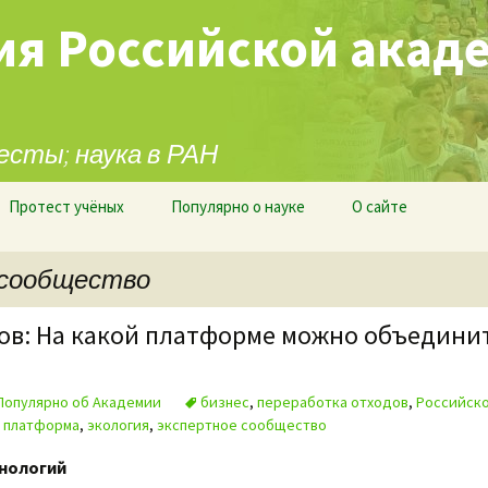
ия Российской акад
есты; наука в РАН
Протест учёных
Популярно о науке
О сайте
 сообщество
ов: На какой платформе можно объедини
Популярно об Академии
бизнес
,
переработка отходов
,
Российско
я платформа
,
экология
,
экспертное сообщество
хнологий