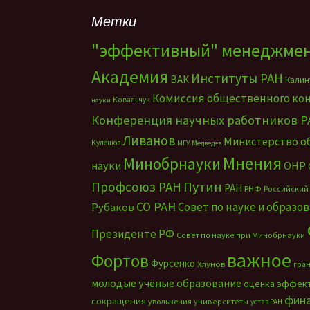
Метки
"эффективный" менеджме
Академия
Институты РАН
ВАК
Калин
Комиссия общественного ко
Ковальчук
науки
Конференция научных работников Р
Ливанов
Министерство о
Кулешов
МГУ
Медведев
Мнения
Минобрнауки
науки
ОНР
Путин
Профсоюз РАН
РАН
РНФ
Российский
СО РАН
Совет по науке и образо
Рубаков
Президенте РФ
Совет по науке при Минобрнауки
важное
Фортов
Фурсенко
Хлунов
гра
молодые учёные
образование
оценка эффек
фин
сокращения
увольнения
университеты
устав РАН