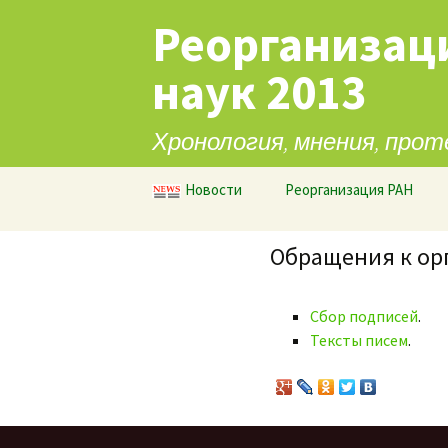
Реорганизац
наук 2013
Хронология, мнения, прот
Перейти к содержимому
Новости
Реорганизация РАН
Обращения к ор
Сбор подписей
.
Тексты писем
.