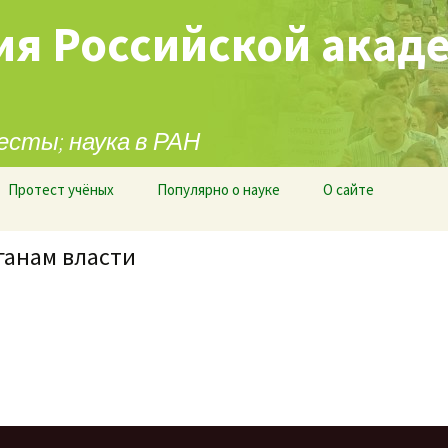
ия Российской акад
есты; наука в РАН
Протест учёных
Популярно о науке
О сайте
ганам власти