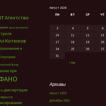
Август 2026
ПН
ВТ
СР
ЧТ
нт
Агентство
ушкин
Карта российской
3
4
5
6
нтроля
10
11
12
13
Котюков
АН
17
18
19
20
бразования и
24
25
26
27
31
Огородова
« Авг
 научный фонд
ванию при
ФАНО
Архивы
диссертации
нты
Август 2023
тивности
Декабрь 2021
ансирование