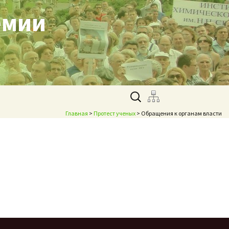
емии
Найти:
Главная
>
Протест ученых
> Обращения к органам власти