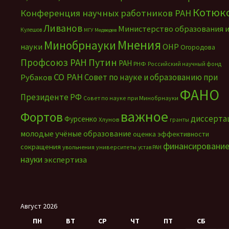
Котюк
Конференция научных работников РАН
Ливанов
Министерство образования 
Кулешов
МГУ
Медведев
Мнения
Минобрнауки
науки
ОНР
Огородова
Путин
Профсоюз РАН
РАН
РНФ
Российский научный фонд
СО РАН
Совет по науке и образованию при
Рубаков
ФАНО
Президенте РФ
Совет по науке при Минобрнауки
важное
Фортов
диссерта
Фурсенко
Хлунов
гранты
молодые учёные
образование
оценка эффективности
финансировани
сокращения
увольнения
университеты
устав РАН
науки
экспертиза
Август 2026
ПН
ВТ
СР
ЧТ
ПТ
СБ