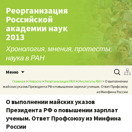
Реорганизация
Российской
академии наук
2013
Хронология, мнения, протесты;
наука в РАН
Перейти к содержимому
Найти:
Меню
Главная
>
Новости
>
Реорганизация РАН
>
Институты РАН
> О выполнении
майских указов Президента РФ о повышении зарплат ученым. Ответ Профсоюзу
из Минфина России
О выполнении майских указов
Президента РФ о повышении зарплат
ученым. Ответ Профсоюзу из Минфина
России