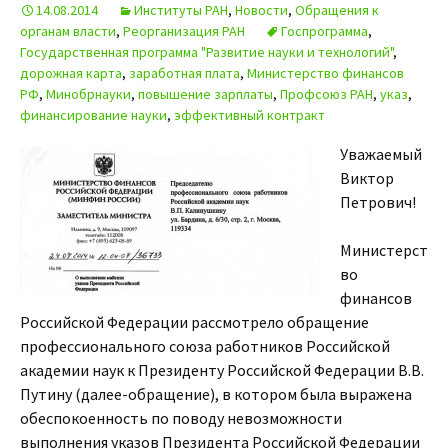
14.08.2014
Институты РАН
,
Новости
,
Обращения к
органам власти
,
Реорганизация РАН
Госпрограмма
,
Государственная программа "Развитие науки и технологий"
,
дорожная карта
,
заработная плата
,
Министерство финансов
РФ
,
Минобрнауки
,
повышение зарплаты
,
Профсоюз РАН
,
указ
,
финансирование науки
,
эффективный контракт
Уважаемый
Виктор
Петрович!
Министерст
во
финансов
Российской Федерации рассмотрело обращение
профессионального союза работников Российской
академии наук к Президенту Российской Федерации В.В.
Путину (далее-обращение), в котором была выражена
обеспокоенность по поводу невозможности
выполнения указов Президента Российской Федерации