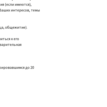
ия (если имеются),
 Ваших интересов, темы
ца, общежитие).
иться к его
дварительная
трировавшимся до 20