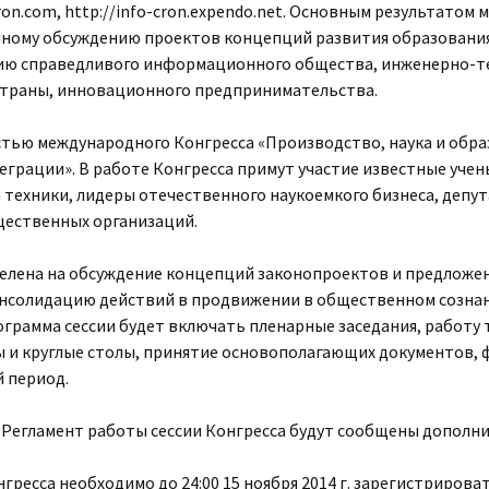
cron.com, http://info-cron.expendo.net. Основным результатом
ному обсуждению проектов концепций развития образования,
ию справедливого информационного общества, инженерно-т
страны, инновационного предпринимательства.
астью международного Конгресса «Производство, наука и обр
еграции». В работе Конгресса примут участие известные учен
и техники, лидеры отечественного наукоемкого бизнеса, депу
щественных организаций.
целена на обсуждение концепций законопроектов и предложе
консолидацию действий в продвижении в общественном созна
ограмма сессии будет включать пленарные заседания, работу 
 и круглые столы, принятие основополагающих документов,
 период.
Регламент работы сессии Конгресса будут сообщены дополни
нгресса необходимо до 24:00 15 ноября 2014 г. зарегистрирова