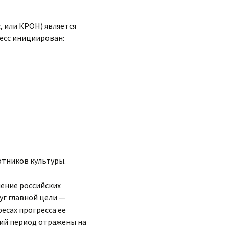
, или КРОН) является
есс инициирован:
отников культуры.
нение российских
уг главной цели —
есах прогресса ее
ший период отражены на