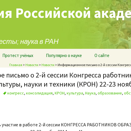
ия Российской акад
есты; наука в РАН
Протест учёных
Популярно о науке
О сайте
Главная
>
Новости
>
Новости
> Информационное письмо о 2-й сессии Конгресса
 письмо о 2-й сессии Конгресса работни
ьтуры, науки и техники (КРОН) 22-23 нояб
конгресс
,
консолидация
,
КРОН
,
культура
,
Наука
,
образование
,
обс
ь участие в работе 2-й сессии КОНГРЕССА РАБОТНИКОВ ОБР