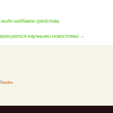
иде надбавок средства,
нтересуются научными новостями
→