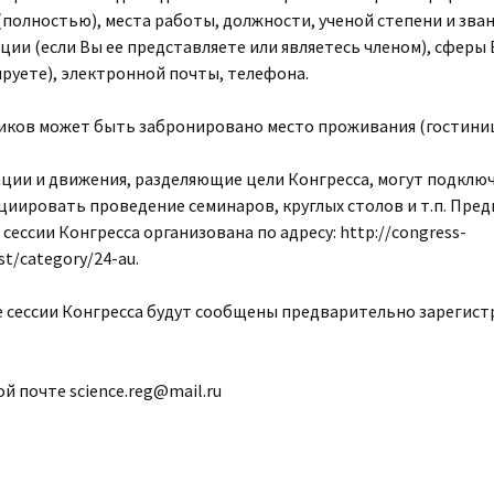
(полностью), места работы, должности, ученой степени и зван
ии (если Вы ее представляете или являетесь членом), сферы
ируете), электронной почты, телефона.
иков может быть забронировано место проживания (гостини
ии и движения, разделяющие цели Конгресса, могут подключ
циировать проведение семинаров, круглых столов и т.п. Пре
сессии Конгресса организована по адресу: http://congress-
st/category/24-au.
те сессии Конгресса будут сообщены предварительно зарегис
 почте science.reg@mail.ru