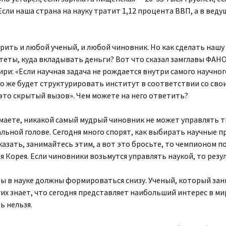
сли наша страна на науку тратит 1,12 процента ВВП, а в вед
орить и любой ученый, и любой чиновник. Но как сделать наш
еты, куда вкладывать деньги? Вот что сказал замглавы ФАНО
ири: «Если научная задача не рождается внутри самого научно
но же будет структурировать институт в соответствии со сво
это скрытый вызов». Чем можете на него ответить?
аете, никакой самый мудрый чиновник не может управлять т
льной голове. Сегодня много спорят, как выбирать научные п
зать, занимайтесь этим, а вот это бросьте, то чемпионом п
 Корея. Если чиновники возьмутся управлять наукой, то резу
ты в науке должны формироваться снизу. Ученый, который за
их знает, что сегодня представляет наибольший интерес в м
ь нельзя.