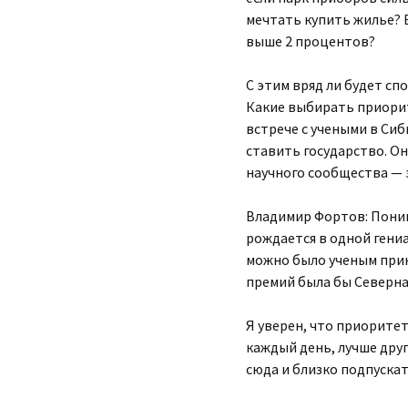
мечтать купить жилье? Е
выше 2 процентов?
С этим вряд ли будет сп
Какие выбирать приорит
встрече с учеными в Сиб
ставить государство. О
научного сообщества — 
Владимир Фортов: Поним
рождается в одной гениа
можно было ученым прика
премий была бы Северная
Я уверен, что приорите
каждый день, лучше друг
сюда и близко подпускат