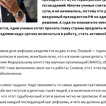
госакадемий. Многие ученые счита
сути, и не начиналась, потому что
введенный президентом РФ на ад
решения. А судя по планам и по не
тся, одни ученые хотят просить главу страны продлить 
кадемии надо срочно включаться в работу, стать активно
амом деле реформа разделяется на два этапа. Первый — годич
описан в законе, всем было ясно, что и в какие сроки делать
ение Федеральному агентству научных организаций (ФАНО), о
АНО тоже выполнило свою часть работы. Словом, этот этап пр
зболезненно.
я самое трудное. Надо принимать те самые административны
ьбе институтов и десятках тысяч людей, а в конечном итоге н
 что этот судьбоносный этап в законе четко не прописан. И не
шая каждый последующий шаг реформы, и чего мы должны доб