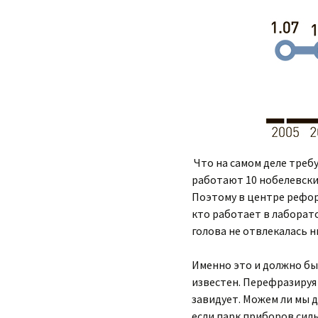
Что на самом деле требу
работают 10 нобелевских
Поэтому в центре рефор
кто работает в лаборато
голова не отвлекалась н
Именно это и должно бы
известен. Перефразируя 
завидует. Можем ли мы 
если парк приборов силь