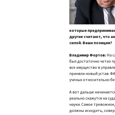
которые предпринимаю
другие считают, что а
силой. Ваша позиция?
Владимир Фортов:
На с
был достаточно четко пр
все имущество в управл
приняли новый устав. Ф
ученых относительно бе
А вот дальше начинаетс
реально скажутся на суд
науки. Самое тревожное,
должны исходить, совер