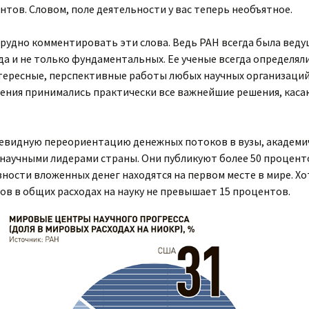
тов. Словом, поле деятельности у вас теперь необъятное.
рудно комментировать эти слова. Ведь РАН всегда была веду
а и не только фундаментальных. Ее ученые всегда определяли
нтересные, перспективные работы любых научных организаций
мнения принимались практически все важнейшие решения, кас
очевидную переориентацию денежных потоков в вузы, академ
научными лидерами страны. Они публикуют более 50 процент
вности вложенных денег находятся на первом месте в мире. Х
ов в общих расходах на науку не превышает 15 процентов.