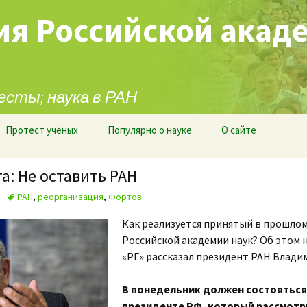
ия Российской акад
есты; наука в РАН
Протест учёных
Популярно о науке
О сайте
а: Не оставить РАН
РАН
,
реорганизация
,
Фортов
Как реализуется принятый в прошлом 
Российской академии наук? Об этом 
«РГ» рассказал президент РАН Влади
В понедельник должен состояться 
президенте РФ, который рассмот