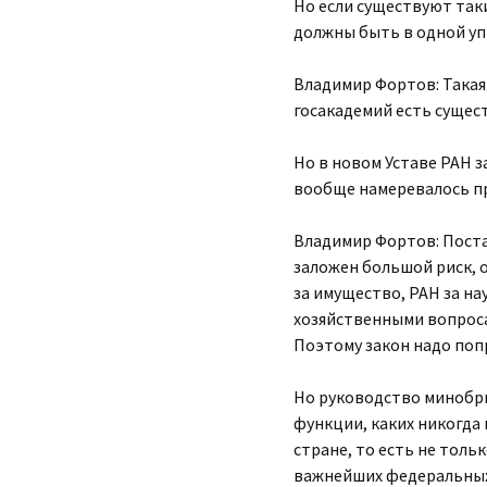
Но если существуют таки
должны быть в одной упря
Владимир Фортов: Такая 
госакадемий есть сущес
Но в новом Уставе РАН з
вообще намеревалось пре
Владимир Фортов: Поста
заложен большой риск, о
за имущество, РАН за на
хозяйственными вопросам
Поэтому закон надо поп
Но руководство минобрн
функции, каких никогда
стране, то есть не тольк
важнейших федеральных 