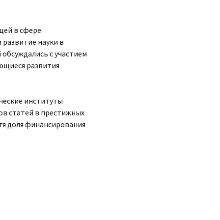
щей в сфере
 развитие науки в
 обсуждались с участием
ающиеся развития
ические институты
ов статей в престижных
отя доля финансирования