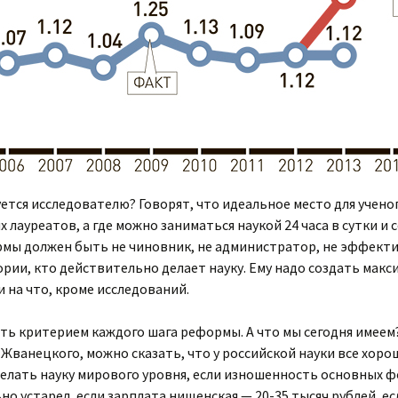
ется исследователю? Говорят, что идеальное место для ученог
 лауреатов, а где можно заниматься наукой 24 часа в сутки и 
мы должен быть не чиновник, не администратор, не эффекти
рии, кто действительно делает науку. Ему надо создать макс
и на что, кроме исследований.
ть критерием каждого шага реформы. А что мы сегодня имеем
Жванецкого, можно сказать, что у российской науки все хорош
делать науку мирового уровня, если изношенность основных 
но устарел, если зарплата нищенская — 20-35 тысяч рублей, е