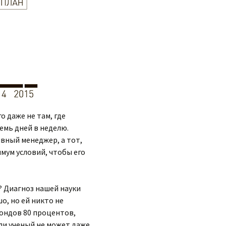
о даже не там, где
семь дней в неделю.
вный менеджер, а тот,
имум условий, чтобы его
? Диагноз нашей науки
о, но ей никто не
фондов 80 процентов,
сли ученый не может даже