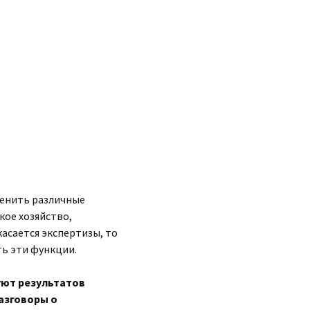
оценить различные
кое хозяйство,
касается экспертизы, то
ть эти функции.
уют результатов
азговоры о