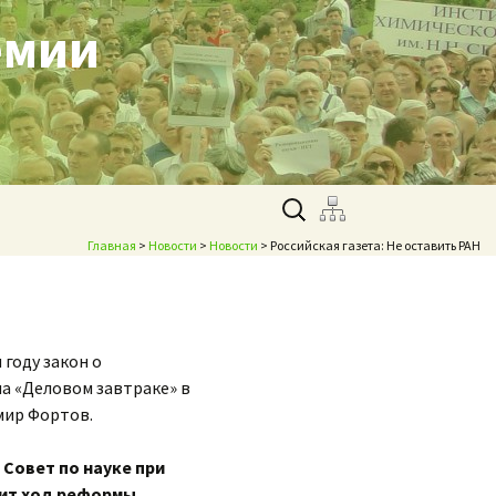
емии
Найти:
Главная
>
Новости
>
Новости
> Российская газета: Не оставить РАН
году закон о
на «Деловом завтраке» в
мир Фортов.
Совет по науке при
рит ход реформы