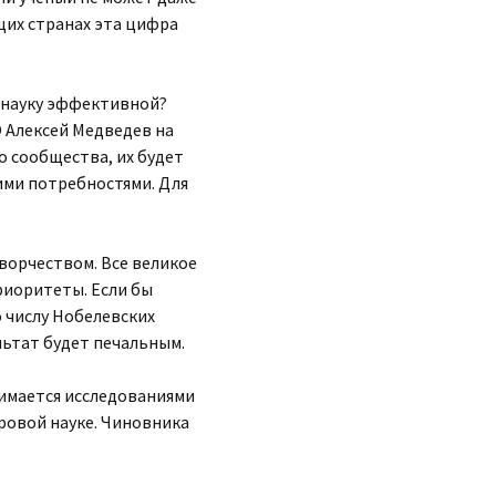
ущих странах эта цифра
у науку эффективной?
 Алексей Медведев на
го сообщества, их будет
ими потребностями. Для
ворчеством. Все великое
риоритеты. Если бы
о числу Нобелевских
льтат будет печальным.
нимается исследованиями
ировой науке. Чиновника