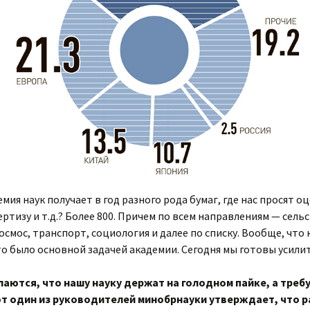
емия наук получает в год разного рода бумаг, где нас просят 
ртизу и т.д.? Более 800. Причем по всем направлениям — сельс
осмос, транспорт, социология и далее по списку. Вообще, что 
то было основной задачей академии. Сегодня мы готовы усили
аются, что нашу науку держат на голодном пайке, а треб
от один из руководителей минобрнауки утверждает, что р