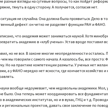
е разные взгляды на сутевые вопросы, то как пойдет реформа
жке, тянуть в одну сторону. А получается, согласия нет.
ситуация не случайна. Она должна была проявиться. Дело в то
твенный дефект: он четко не разделяет функции РАН и ФАНО.
аписано, что академия может заниматься наукой. Хотя минобр
вратить академию в «клуб ученых». Устав вроде поставил все 
вил, но не все. В законе многие неопределенности остались.
 чем мы говорили с самого начала. А казалось бы, все просто
уку. Но на практике компетенции размыты. У ученых нет жела
и, а у ФАНО нередко нет ясности, где кончается хозяйство и 
равлять.
ауки вообще недоумевает, чем недовольны академики. Мол, у
 не было. Она теперь может координировать все фундаментал
о в академических институтах, но и в вузах, ГНЦ и т.д. Прово
и региональных проектов, давать свое заключение по пово