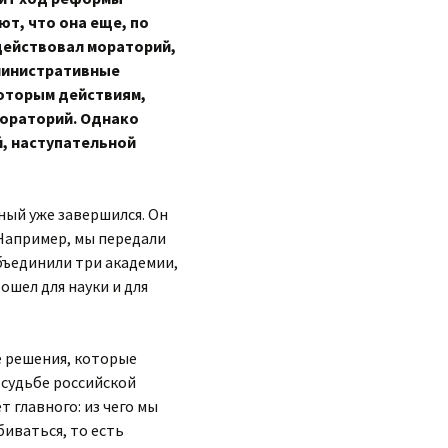
ют, что она еще, по
 действовал мораторий,
министративные
которым действиям,
мораторий. Однако
й, наступательной
ный уже завершился. Он
. Например, мы передали
бъединили три академии,
ошел для науки и для
е решения, которые
а судьбе российской
т главного: из чего мы
иваться, то есть