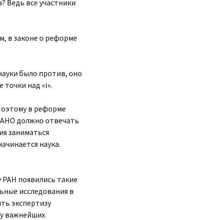
? Ведь все участники
м, в законе о реформе
науки было против, оно
точки над «i».
 Поэтому в реформе
: ФАНО должно отвечать
ния заниматься
начинается наука.
 РАН появились такие
ьные исследования в
дить экспертизу
ду важнейших