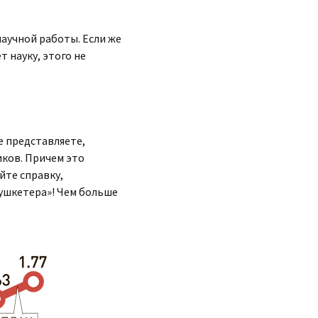
научной работы. Если же
 науку, этого не
е представляете,
иков. Причем это
йте справку,
мушкетера»! Чем больше