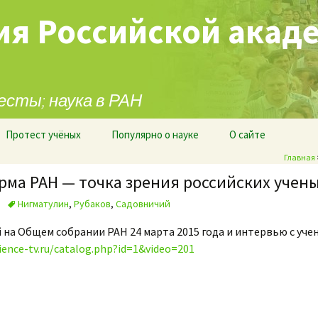
ия Российской акад
есты; наука в РАН
Протест учёных
Популярно о науке
О сайте
Главная
орма РАН — точка зрения российских учен
Нигматулин
,
Рубаков
,
Садовничий
на Общем собрании РАН 24 марта 2015 года и интервью с уче
ience-tv.ru/catalog.php?id=1&video=201