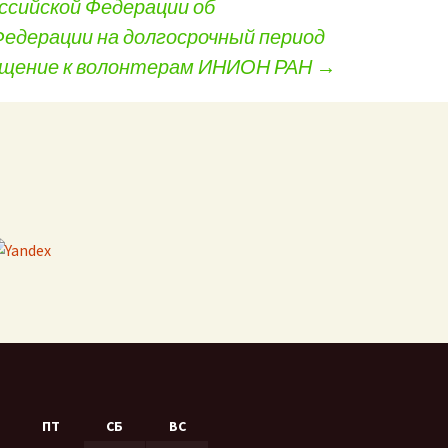
сийской Федерации об
едерации на долгосрочный период
ащение к волонтерам ИНИОН РАН
→
ПТ
СБ
ВС