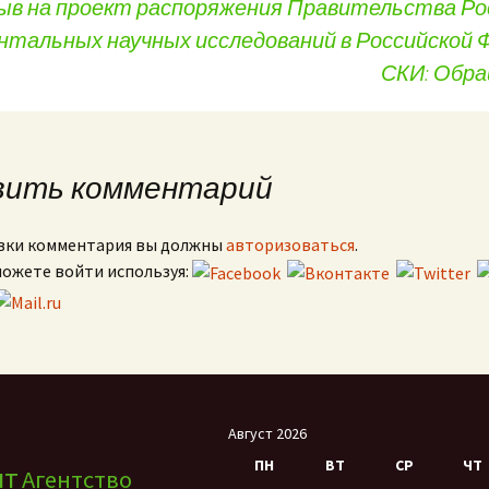
в на проект распоряжения Правительства Рос
альных научных исследований в Российской Ф
СКИ: Обр
вить комментарий
вки комментария вы должны
авторизоваться
.
можете войти используя:
Август 2026
ПН
ВТ
СР
ЧТ
нт
Агентство