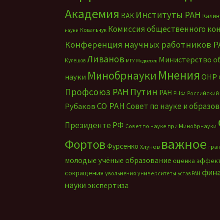
Академия
Институты РАН
ВАК
Калин
Комиссия общественного ко
Ковальчук
науки
Конференция научных работников Р
Ливанов
Министерство о
Кулешов
МГУ
Медведев
Мнения
Минобрнауки
науки
ОНР
Путин
Профсоюз РАН
РАН
РНФ
Российский
СО РАН
Совет по науке и образо
Рубаков
Президенте РФ
Совет по науке при Минобрнауки
важное
Фортов
Фурсенко
Хлунов
гра
молодые учёные
образование
оценка эффек
фин
сокращения
увольнения
университеты
устав РАН
науки
экспертиза