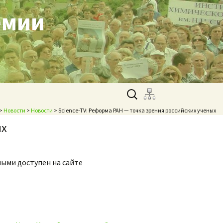
емии
Найти:
>
Новости
>
Новости
> Science-TV: Реформа РАН — точка зрения российских ученых
ых
ными доступен на сайте