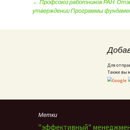
←
Профсоюз работников РАН: Отзы
утверждении Программы фундамент
Навигация по записям
Доба
Для отпра
Также вы 
Метки
"эффективный" менеджме