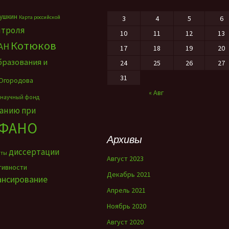
ушкин
Карта российской
3
4
5
6
нтроля
10
11
12
13
Котюков
АН
17
18
19
20
бразования и
24
25
26
27
31
Огородова
« Авг
 научный фонд
ванию при
ФАНО
Архивы
диссертации
нты
Август 2023
тивности
Декабрь 2021
ансирование
Апрель 2021
Ноябрь 2020
Август 2020