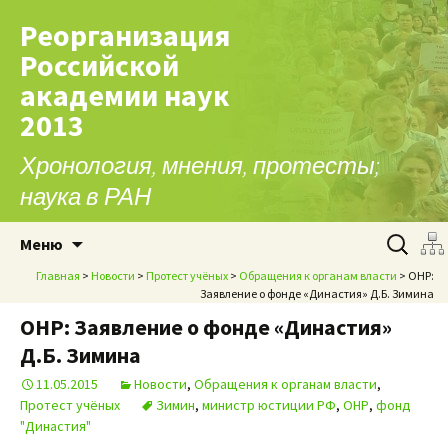
Реорганизация
Российской
академии наук
2013
Хронология, мнения, протесты;
наука в РАН
Перейти к содержимому
Найти:
Меню
Главная
>
Новости
>
Протест учёных
>
Обращения к органам власти
> ОНР:
Заявление о фонде «Династия» Д.Б. Зимина
ОНР: Заявление о фонде «Династия»
Д.Б. Зимина
11.05.2015
Новости
,
Обращения к органам власти
,
Протест учёных
Зимин
,
министр юстиции РФ
,
ОНР
,
фонд
"Династия"