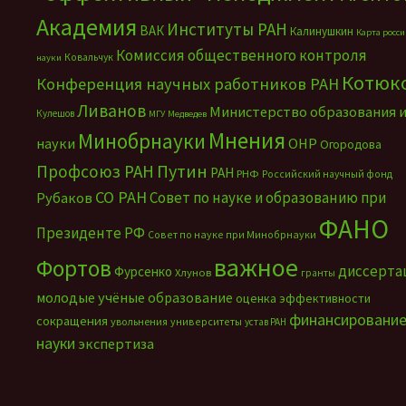
Академия
Институты РАН
ВАК
Калинушкин
Карта росс
Комиссия общественного контроля
Ковальчук
науки
Котюк
Конференция научных работников РАН
Ливанов
Министерство образования 
Кулешов
МГУ
Медведев
Мнения
Минобрнауки
науки
ОНР
Огородова
Путин
Профсоюз РАН
РАН
РНФ
Российский научный фонд
СО РАН
Совет по науке и образованию при
Рубаков
ФАНО
Президенте РФ
Совет по науке при Минобрнауки
важное
Фортов
диссерта
Фурсенко
Хлунов
гранты
молодые учёные
образование
оценка эффективности
финансировани
сокращения
увольнения
университеты
устав РАН
науки
экспертиза