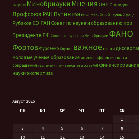
Мнения
Минобрнауки
науки
ОНР
Огородова
Путин
Профсоюз РАН
РАН
РНФ
Российский научный фонд
СО РАН
Совет по науке и образованию при
Рубаков
ФАНО
Президенте РФ
Совет по науке при Минобрнауки
важное
Фортов
диссерта
Фурсенко
Хлунов
гранты
молодые учёные
образование
оценка эффективности
финансировани
сокращения
увольнения
университеты
устав РАН
науки
экспертиза
Август 2026
ПН
ВТ
СР
ЧТ
ПТ
СБ
1
3
4
5
6
7
8
10
11
12
13
14
15