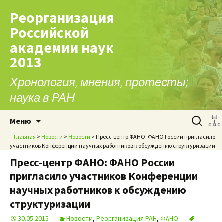
Реорганизация
Российской
академии наук
2013
Хронология, мнения, протесты;
наука в РАН
Перейти к содержимому
Найти:
Меню
Главная
>
Новости
>
Новости
> Пресс-центр ФАНО: ФАНО России пригласило
участников Конференции научных работников к обсуждению структуризации
Пресс-центр ФАНО: ФАНО России
пригласило участников Конференции
научных работников к обсуждению
структуризации
30.05.2015
Новости
,
Реорганизация РАН
,
ФАНО