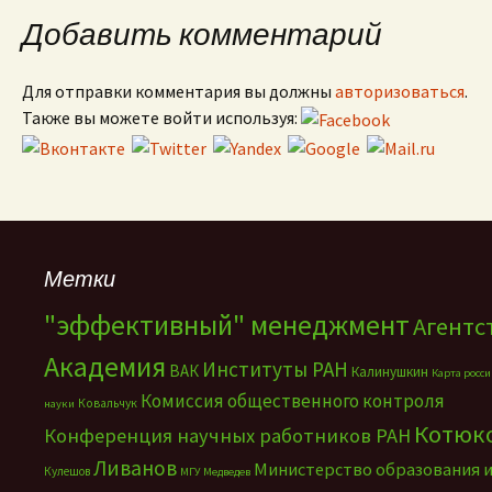
Добавить комментарий
Для отправки комментария вы должны
авторизоваться
.
Также вы можете войти используя:
Метки
"эффективный" менеджмент
Агентс
Академия
Институты РАН
ВАК
Калинушкин
Карта росс
Комиссия общественного контроля
Ковальчук
науки
Котюк
Конференция научных работников РАН
Ливанов
Министерство образования 
Кулешов
МГУ
Медведев