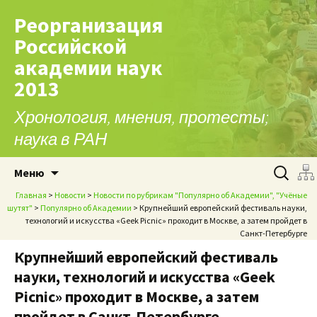
Реорганизация
Российской
академии наук
2013
Хронология, мнения, протесты;
наука в РАН
Перейти к содержимому
Найти:
Меню
Главная
>
Новости
>
Новости по рубрикам "Популярно об Академии", "Учёные
шутят"
>
Популярно об Академии
> Крупнейший европейский фестиваль науки,
технологий и искусства «Geek Picnic» проходит в Москве, а затем пройдет в
Санкт-Петербурге
Крупнейший европейский фестиваль
науки, технологий и искусства «Geek
Picnic» проходит в Москве, а затем
пройдет в Санкт-Петербурге