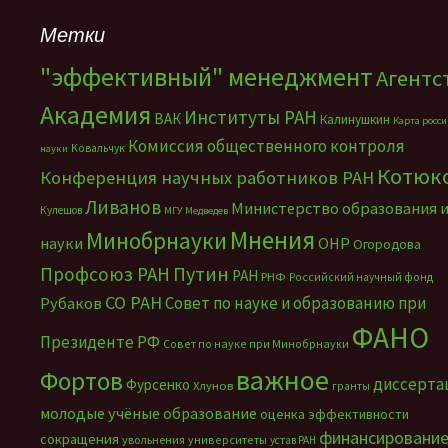
Метки
"эффективный" менеджмент
Агентс
Академия
Институты РАН
ВАК
Калинушкин
Карта росс
Комиссия общественного контроля
Ковальчук
науки
Котюк
Конференция научных работников РАН
Ливанов
Министерство образования 
Кулешов
МГУ
Медведев
Мнения
Минобрнауки
науки
ОНР
Огородова
Путин
Профсоюз РАН
РАН
РНФ
Российский научный фонд
СО РАН
Совет по науке и образованию при
Рубаков
ФАНО
Президенте РФ
Совет по науке при Минобрнауки
важное
Фортов
диссерта
Фурсенко
Хлунов
гранты
молодые учёные
образование
оценка эффективности
финансировани
сокращения
увольнения
университеты
устав РАН