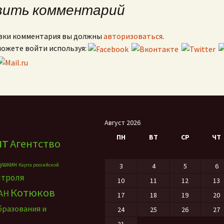
вить комментарий
вки комментария вы должны
авторизоваться
.
можете войти используя:
Август 2026
ПН
ВТ
СР
ЧТ
нт
Агентство
ушкин
Карта российской
3
4
5
6
нтроля
10
11
12
13
Котюков
АН
17
18
19
20
бразования и
24
25
26
27
31