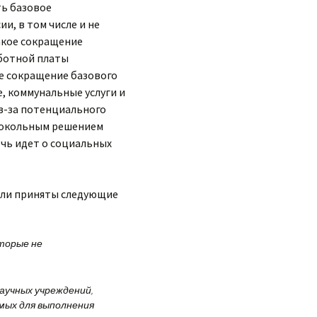
ть базовое
, в том числе и не
акое сокращение
аботной платы
ое сокращение базового
, коммунальные услуги и
з-за потенциального
токольным решением
ечь идет о социальных
были приняты следующие
торые не
аучных учреждений,
мых для выполнения