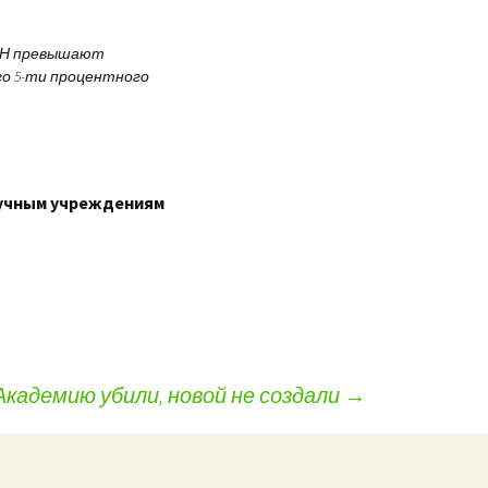
РАН превышают
го 5-ти процентного
аучным учреждениям
 Академию убили, новой не создали
→