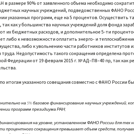
Н в размере 90% от заявленного объема необходимо сократи
джетных научных учреждений, подведомственных ФАНО России
ии указанных программ, еще на 5 процентов. Осуществить т
 так как у большинства научных учреждений доля фонда зар
% от их бюджетных расходов, и дополнительное 5-ти процент
т либо к невозможности оплатить энерго- и теплоснабжение
мущества, либо к увольнению части работников институтов и
 труда. Недопустимость такого сокращения определена про
й Федерации от 19 февраля 2015 г. № АД–П8–40 пр, так как р
льства.
 по итогам указанного совещания совместно с ФАНО России 
нительно на 5% базовое финансирование научных учреждений, ко
ении программ президиума РАН;
инансирования на уровне, установленном ФАНО России для тех н
-ти процентного сокращения превышает объем средств, получае