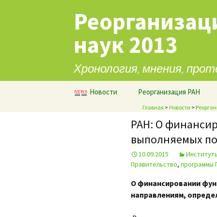
Реорганизац
наук 2013
Хронология, мнения, прот
Перейти к содержимому
Новости
Реорганизация РАН
Главная
>
Новости
>
Реорган
РАН: О финанси
выполняемых по
10.09.2015
Институт
Правительство
,
программы 
О финансировании фун
направлениям, опреде