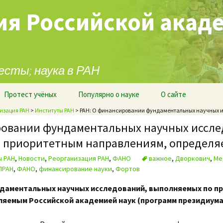
ия Российской акад
есты; наука в РАН
Протест учёных
Популярно о науке
О сайте
изация РАН
>
Институты РАН
> РАН: О финансировании фундаментальных научных 
ровании фундаментальных научных иссле
 приоритетным направлениям, определя
ы РАН
,
Новости
,
Реорганизация РАН
,
ФАНО
важное
,
Дворкович
,
Ме
ПРАН
,
ФАНО
,
финансирование науки
,
Фортов
даментальных научных исследований, выполняемых по п
ляемым Российской академией наук (программ президиума