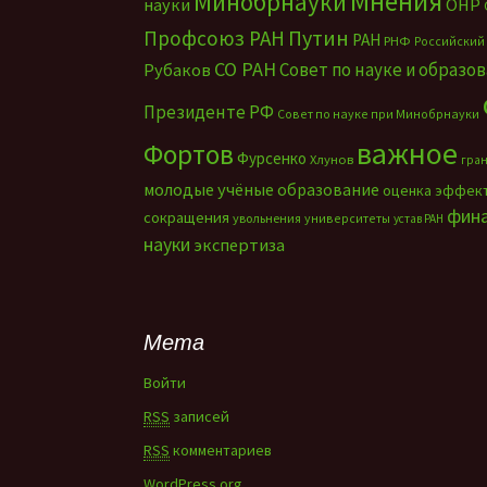
Мнения
Минобрнауки
науки
ОНР
Путин
Профсоюз РАН
РАН
РНФ
Российский
СО РАН
Совет по науке и образо
Рубаков
Президенте РФ
Совет по науке при Минобрнауки
важное
Фортов
Фурсенко
Хлунов
гра
молодые учёные
образование
оценка эффек
фин
сокращения
увольнения
университеты
устав РАН
науки
экспертиза
Мета
Войти
RSS
записей
RSS
комментариев
WordPress.org