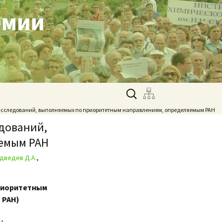
емии
Найти:
исследований, выполняемых по приоритетным направлениям, определяемым РАН
дований,
емым РАН
дведев Д.А.
,
риоритетным
 РАН)