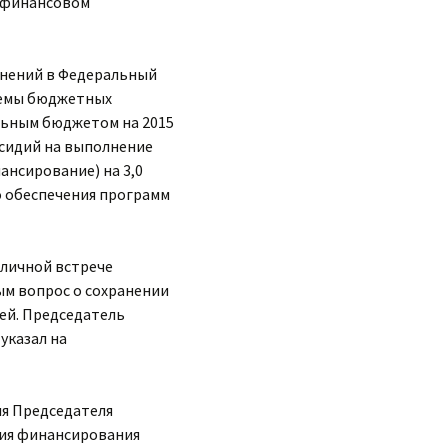
о финансовом
менений в Федеральный
бъемы бюджетных
льным бюджетом на 2015
бсидий на выполнение
нсирование) на 3,0
о обеспечения программ
 личной встрече
ым вопрос о сохранении
ей. Председатель
указал на
ля Председателя
ния финансирования