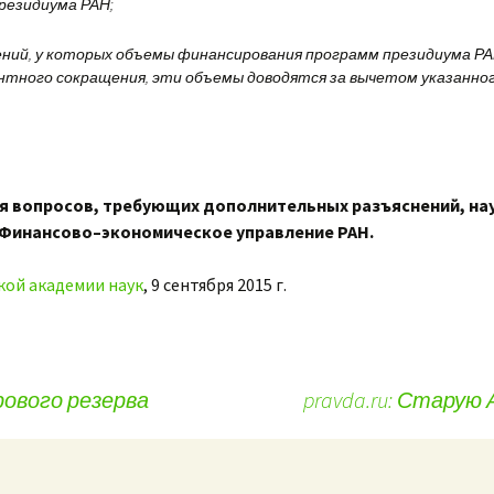
резидиума РАН;
ений, у которых объемы финансирования программ президиума 
нтного сокращения, эти объемы доводятся за вычетом указанно
ия вопросов, требующих дополнительных разъяснений, н
 Финансово–экономическое управление РАН.
кой академии наук
, 9 сентября 2015 г.
рового резерва
pravda.ru: Старую