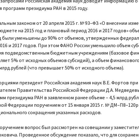
 запросами Российская академия наук доводит информацию 
 программ президиума РАН в 2015 году.
альным законом от 20 апреля 2015 г. № 93–ФЗ «О внесении из
юджете на 2015 год и плановый период 2016 и 2017 годов» о
од были уменьшены до 90% от объемов, утвержденных федера
2016 и 2017 годов. При этом ФАНО России уменьшило объем су
ния подведомственным бюджетным учреждениям (базовое фина
вляет 5% от исходных объемов субсидий), а объем финансовог
 млрд.рублей (что превышает 50% от исходного объема).
орциями президент Российская академия наук В.Е. Фортов при
ателем Правительства Российской Федерации Д.А. Медведев
м президиума РАН в заявленном ранее объеме – 4,5 млрд.рубл
ой Федерации поручением от 15 января 2015 г. № ДМ–П8–120р 
ионального сокращения указанных расходов.
поручением вопрос был рассмотрен на совещании у заместите
рковича. Проведенное обсуждение показало, что для сохране