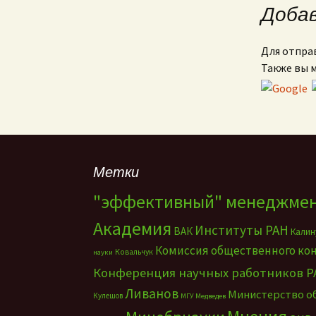
Доба
Для отпра
Также вы 
Метки
"эффективный" менеджме
Академия
Институты РАН
ВАК
Калин
Комиссия общественного ко
Ковальчук
науки
Конференция научных работников Р
Ливанов
Министерство о
Кулешов
МГУ
Медведев