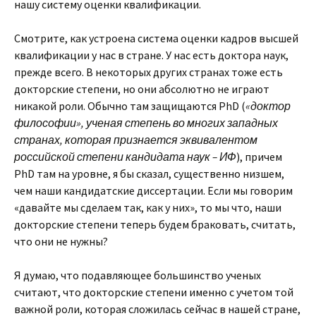
нашу систему оценки квалификации.
Смотрите, как устроена система оценки кадров высшей
квалификации у нас в стране. У нас есть доктора наук,
прежде всего. В некоторых других странах тоже есть
докторские степени, но они абсолютно не играют
никакой роли. Обычно там защищаются PhD (
«доктор
философии», ученая степень во многих западных
странах, которая признается эквивалентом
российской степени кандидата наук – ИФ
), причем
PhD там на уровне, я бы сказал, существенно низшем,
чем наши кандидатские диссертации. Если мы говорим
«давайте мы сделаем так, как у них», то мы что, наши
докторские степени теперь будем браковать, считать,
что они не нужны?
Я думаю, что подавляющее большинство ученых
считают, что докторские степени именно с учетом той
важной роли, которая сложилась сейчас в нашей стране,