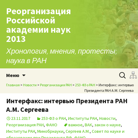
Реорганизация
Российской
академии наук
2013
Хронология, мнения, протесты;
наука в РАН
Перейти к содержимому
Найти:
Меню
Главная
>
Новости
>
Реорганизация РАН
>
253-ФЗ о РАН
> Интерфакс: интервью
Президента РАН А.М. Сергеева
Интерфакс: интервью Президента РАН
А.М. Сергеева
23.11.2017
253-ФЗ о РАН
,
Институты РАН
,
Новости
,
Реорганизация РАН
,
ФАНО
важное
,
ВАК
,
закон о науке
,
Институты РАН
,
Минобрнауки
,
Сергеев А.М.
,
Совет по науке и
образованию при Президенте РФ
,
ФАНО