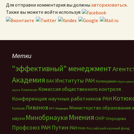
Для отправки комментария вы должны
авторизоваться
.
Также вы можете войти используя:
Метки
"эффективный" менеджмент
Агентс
Академия
Институты РАН
ВАК
Калинушкин
Карта росс
Комиссия общественного контроля
Ковальчук
науки
Котюк
Конференция научных работников РАН
Ливанов
Министерство образования 
Кулешов
МГУ
Медведев
Мнения
Минобрнауки
науки
ОНР
Огородова
Путин
Профсоюз РАН
РАН
РНФ
Российский научный фонд