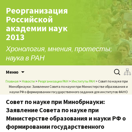
Реорганизация
Российской
академии наук
2013
Хронология, мнения, протесты;
наука в РАН
Перейти к содержимому
Найти:
Меню
Главная
>
Новости
>
Реорганизация РАН
>
Институты РАН
> Совет по науке при
Минобрнауки: Заявление Совета по науке при Министерстве образования и
науки РФ о формировании государственного задания для институтов ФАНО
Совет по науке при Минобрнауки:
Заявление Совета по науке при
Министерстве образования и науки РФ о
формировании государственного