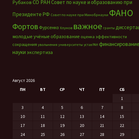
СО РАН
Совет по науке и образованию при
Рубаков
ФАНО
Президенте РФ
Совет по науке при Минобрнауки
важное
Фортов
диссерта
Фурсенко
Хлунов
гранты
молодые учёные
образование
оценка эффективности
финансировани
сокращения
увольнения
университеты
устав РАН
науки
экспертиза
Август 2026
ПН
ВТ
СР
ЧТ
ПТ
СБ
1
3
4
5
6
7
8
10
11
12
13
14
15
17
18
19
20
21
22
24
25
26
27
28
29