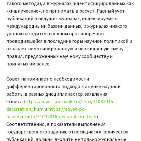
такого метода), а в журналах, идентифицированных как
«хищнические», не принимать в расчет. Равный учет
публикаций в ведущих журналах, индексируемых
международными базами данных, и журналах низкого
уровня находится в полном противоречии с
проводившейся в последние годы научной политикой и
означает немотивированную и неожиданную смену
правил, предложенных научному сообществу и
принятых им ранее.
Совет напоминает о необходимости
дифференцированного подхода к оценке научной
работы в разных дисциплинах (ср. заявления
Совета
https://sovet-po-nauke.ru/info/31032016-
declaration_hum
и
https://sovet-po-
nauke.ru/info/31032016-declaration_tech
).
Соответственно, в показатели выполнения
государственного задания, относящиеся к количеству
публикаций, должны входить не только журнальные