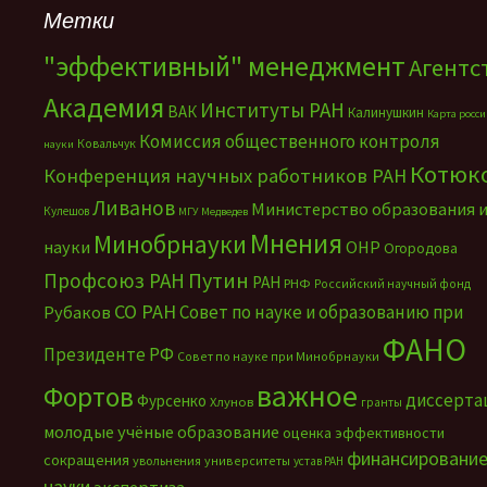
Метки
"эффективный" менеджмент
Агентс
Академия
Институты РАН
ВАК
Калинушкин
Карта росс
Комиссия общественного контроля
Ковальчук
науки
Котюк
Конференция научных работников РАН
Ливанов
Министерство образования 
Кулешов
МГУ
Медведев
Мнения
Минобрнауки
науки
ОНР
Огородова
Путин
Профсоюз РАН
РАН
РНФ
Российский научный фонд
СО РАН
Совет по науке и образованию при
Рубаков
ФАНО
Президенте РФ
Совет по науке при Минобрнауки
важное
Фортов
диссерта
Фурсенко
Хлунов
гранты
молодые учёные
образование
оценка эффективности
финансировани
сокращения
увольнения
университеты
устав РАН
науки