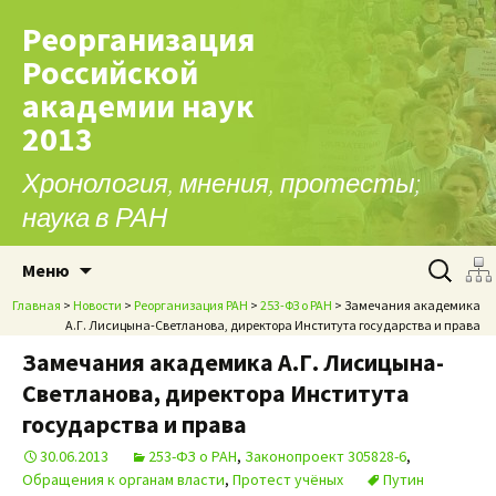
Реорганизация
Российской
академии наук
2013
Хронология, мнения, протесты;
наука в РАН
Перейти к содержимому
Найти:
Меню
Главная
>
Новости
>
Реорганизация РАН
>
253-ФЗ о РАН
> Замечания академика
А.Г. Лисицына-Светланова, директора Института государства и права
Замечания академика А.Г. Лисицына-
Светланова, директора Института
государства и права
30.06.2013
253-ФЗ о РАН
,
Законопроект 305828-6
,
Обращения к органам власти
,
Протест учёных
Путин