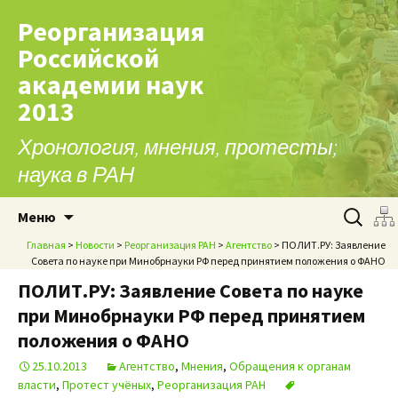
Реорганизация
Российской
академии наук
2013
Хронология, мнения, протесты;
наука в РАН
Перейти к содержимому
Найти:
Меню
Главная
>
Новости
>
Реорганизация РАН
>
Агентство
> ПОЛИТ.РУ: Заявление
Совета по науке при Минобрнауки РФ перед принятием положения о ФАНО
ПОЛИТ.РУ: Заявление Совета по науке
при Минобрнауки РФ перед принятием
положения о ФАНО
25.10.2013
Агентство
,
Мнения
,
Обращения к органам
власти
,
Протест учёных
,
Реорганизация РАН