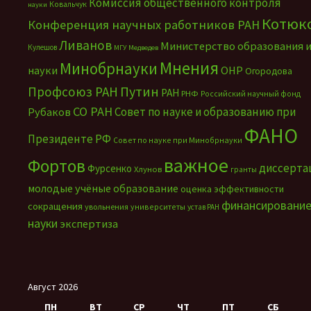
Комиссия общественного контроля
Ковальчук
науки
Котюк
Конференция научных работников РАН
Ливанов
Министерство образования 
Кулешов
МГУ
Медведев
Мнения
Минобрнауки
науки
ОНР
Огородова
Путин
Профсоюз РАН
РАН
РНФ
Российский научный фонд
СО РАН
Совет по науке и образованию при
Рубаков
ФАНО
Президенте РФ
Совет по науке при Минобрнауки
важное
Фортов
диссерта
Фурсенко
Хлунов
гранты
молодые учёные
образование
оценка эффективности
финансировани
сокращения
увольнения
университеты
устав РАН
науки
экспертиза
Август 2026
ПН
ВТ
СР
ЧТ
ПТ
СБ