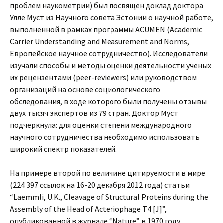
проблем наукометрии) был посвящен доклад доктора
Улле Муст из Научного совета Эстонии о научной работе,
выполненной в рамках программы ACUMEN (Аcademic
Carrier Understanding and Measurement and Norms,
Европейское научное сотрудничество). Исследователи
изучали способы и методы оценки деятельности ученых
их рецензентами (рeer-reviewers) или руководством
организаций на основе социологического
обследования, в ходе которого были получены отзывы
двух тысяч экспертов из 79 стран. Доктор Муст
подчеркнула: для оценки степени международного
научного сотрудничества необходимо использовать
широкий спектр показателей.
На примере второй по величине цитируемости в мире
(224 397 ссылок на 16-20 декабря 2012 года) статьи
“Laemmli, U.K., Cleavage of Structural Proteins during the
Assembly of the Head of Acteriophage T4 [J]”,
опубликованной в журнале “Nature” в 1970 году