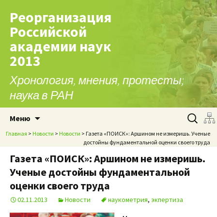
Реорганизация
Российской
академии наук
2013
Хронология, мнения, протесты;
наука в РАН
Перейти к содержимому
Найти:
Меню
Главная
>
Новости
>
Новости
> Газета «ПОИСК»: Аршином не измеришь. Ученые
достойны фундаментальной оценки своего труда
Газета «ПОИСК»: Аршином не измеришь.
Ученые достойны фундаментальной
оценки своего труда
02.11.2013
Новости
наукометрия
,
экпертиза