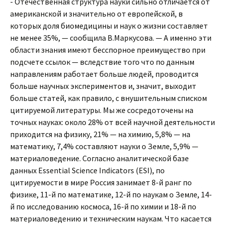
- Отечественная структура науки сильно отличается от
американской и значительно от европейской, в
которых доля биомедицины и наук о жизни составляет
не менее 35%, — сообщила В.Маркусова. — А именно эти
области знания имеют бесспорное преимущество при
подсчете ссылок — вследствие того что по данным
направлениям работает больше людей, проводится
больше научных экспериментов и, значит, выходит
больше статей, как правило, с внушительным списком
цитируемой литературы. Мы же сосредоточены на
точных науках: около 28% от всей научной деятельности
приходится на физику, 21% — на химию, 5,8% — на
математику, 7,4% составляют науки о Земле, 5,9% —
материаловедение. Согласно аналитической базе
данных Essential Science Indicators (ESI), по
цитируемости в мире Россия занимает 8-й ранг по
физике, 11-й по математике, 12-й по наукам о Земле, 14-
й по исследованию космоса, 16-й по химии и 18-й по
материаловедению и техническим наукам. Что касается