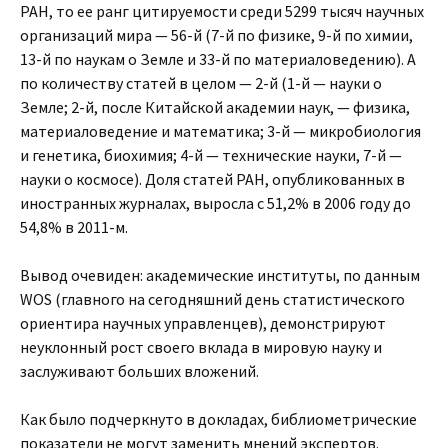
РАН, то ее ранг цитируемости среди 5299 тысяч научных
организаций мира — 56-й (7-й по физике, 9-й по химии,
13-й по наукам о Земле и 33-й по материаловедению). А
по количеству статей в целом — 2-й (1-й — науки о
Земле; 2-й, после Китайской академии наук, — физика,
материаловедение и математика; 3-й — микробиология
и генетика, биохимия; 4-й — технические науки, 7-й —
науки о космосе). Доля статей РАН, опубликованных в
иностранных журналах, выросла с 51,2% в 2006 году до
54,8% в 2011-м.
Вывод очевиден: академические институты, по данным
WOS (главного на сегодняшний день статистического
ориентира научных управленцев), демонстрируют
неуклонный рост своего вклада в мировую науку и
заслуживают больших вложений.
Как было подчеркнуто в докладах, библиометрические
показатели не могут заменить мнений экспертов.