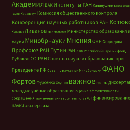
Академия
Институты РАН
ВАК
Калинушкин
Карта росс
Комиссия общественного контроля
Ковальчук
науки
Котюк
Конференция научных работников РАН
Ливанов
Министерство образования 
Кулешов
МГУ
Медведев
Мнения
Минобрнауки
науки
ОНР
Огородова
Путин
Профсоюз РАН
РАН
РНФ
Российский научный фонд
СО РАН
Совет по науке и образованию при
Рубаков
ФАНО
Президенте РФ
Совет по науке при Минобрнауки
важное
Фортов
диссерта
Фурсенко
Хлунов
гранты
молодые учёные
образование
оценка эффективности
финансировани
сокращения
увольнения
университеты
устав РАН
науки
экспертиза