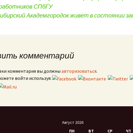
 работников СПбГУ
сибирский Академгородок живет в состоянии за
вить комментарий
вки комментария вы должны
авторизоваться
.
можете войти используя:
Август 2026
ПН
ВТ
СР
ЧТ