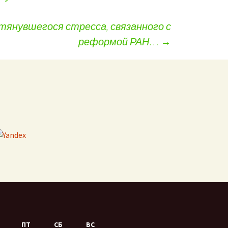
тянувшегося стресса, связанного с
реформой РАН…
→
ПТ
СБ
ВС