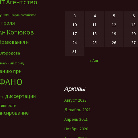
нт
Агентство
ушкин
Карта российской
3
4
5
6
нтроля
10
11
12
13
Котюков
АН
17
18
19
20
бразования и
24
25
26
27
31
Огородова
« Авг
 научный фонд
ванию при
ФАНО
Архивы
диссертации
нты
Август 2023
тивности
Декабрь 2021
ансирование
Апрель 2021
Ноябрь 2020