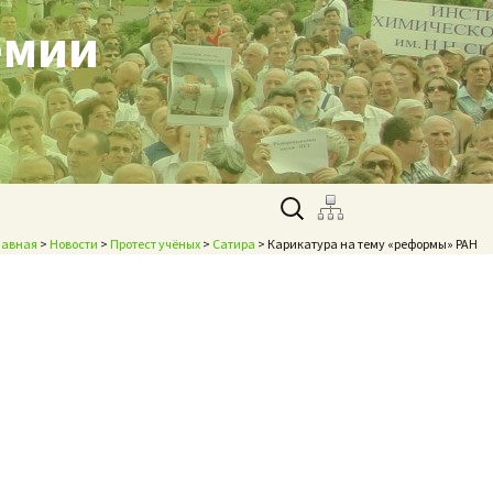
емии
Найти:
лавная
>
Новости
>
Протест учёных
>
Сатира
> Карикатура на тему «реформы» РАН