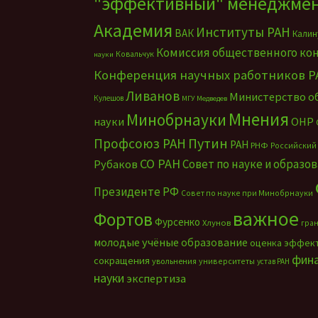
"эффективный" менеджме
Академия
Институты РАН
ВАК
Калин
Комиссия общественного ко
Ковальчук
науки
Конференция научных работников Р
Ливанов
Министерство о
Кулешов
МГУ
Медведев
Мнения
Минобрнауки
науки
ОНР
Путин
Профсоюз РАН
РАН
РНФ
Российский
СО РАН
Совет по науке и образо
Рубаков
Президенте РФ
Совет по науке при Минобрнауки
важное
Фортов
Фурсенко
Хлунов
гра
молодые учёные
образование
оценка эффек
фин
сокращения
увольнения
университеты
устав РАН
науки
экспертиза