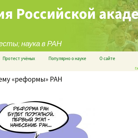
ия Российской акад
есты; наука в РАН
Протест учёных
Популярно о науке
О сайте
Г
тему «реформы» РАН