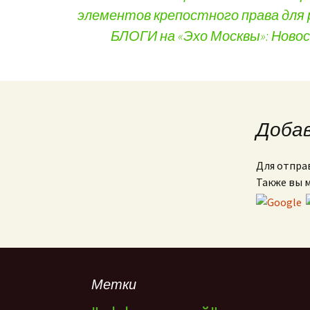
элементов крепостного права для
Навигация по записям
БЛОГИ на «Эхо Москвы»: Ново
Доба
Для отпра
Также вы 
Метки