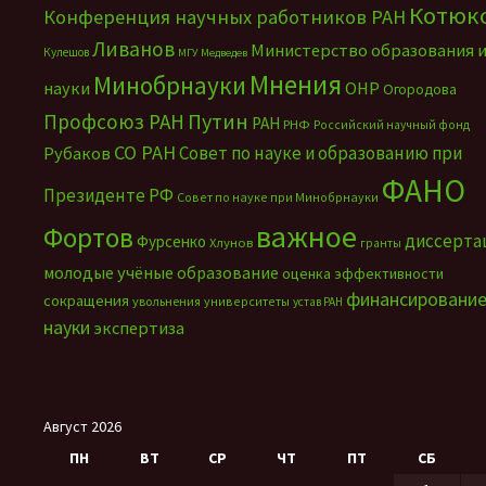
Котюк
Конференция научных работников РАН
Ливанов
Министерство образования 
Кулешов
МГУ
Медведев
Мнения
Минобрнауки
науки
ОНР
Огородова
Путин
Профсоюз РАН
РАН
РНФ
Российский научный фонд
СО РАН
Совет по науке и образованию при
Рубаков
ФАНО
Президенте РФ
Совет по науке при Минобрнауки
важное
Фортов
диссерта
Фурсенко
Хлунов
гранты
молодые учёные
образование
оценка эффективности
финансировани
сокращения
увольнения
университеты
устав РАН
науки
экспертиза
Август 2026
ПН
ВТ
СР
ЧТ
ПТ
СБ