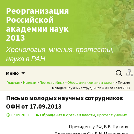
Реорганизация
Российской
академии наук
2013
Хронология, мнения, протесты;
наука в РАН
Перейти к содержимому
Найти:
Меню
Главная
>
Новости
>
Протест учёных
>
Обращения к органам власти
> Письмо
молодых научных сотрудников ОФН от 17.09.2013
Письмо молодых научных сотрудников
ОФН от 17.09.2013
17.09.2013
Обращения к органам власти
,
Протест учёных
Президенту РФ, В.В. Путину
Председателю СФ, В.И. Матвиенко