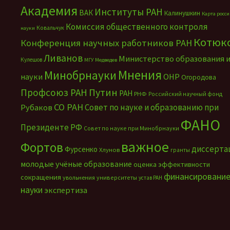
Академия
Институты РАН
ВАК
Калинушкин
Карта росс
Комиссия общественного контроля
Ковальчук
науки
Котюк
Конференция научных работников РАН
Ливанов
Министерство образования 
Кулешов
МГУ
Медведев
Мнения
Минобрнауки
науки
ОНР
Огородова
Путин
Профсоюз РАН
РАН
РНФ
Российский научный фонд
СО РАН
Совет по науке и образованию при
Рубаков
ФАНО
Президенте РФ
Совет по науке при Минобрнауки
важное
Фортов
диссерта
Фурсенко
Хлунов
гранты
молодые учёные
образование
оценка эффективности
финансировани
сокращения
увольнения
университеты
устав РАН
науки
экспертиза