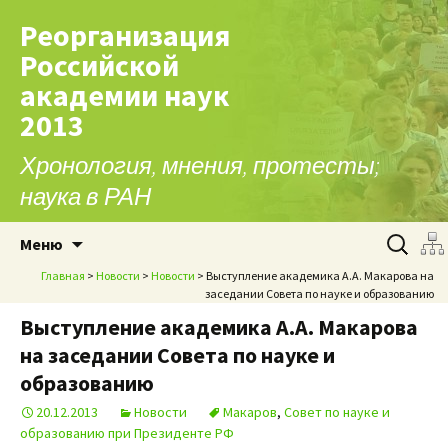
Реорганизация
Российской
академии наук
2013
Хронология, мнения, протесты;
наука в РАН
Перейти к содержимому
Найти:
Меню
Главная
>
Новости
>
Новости
> Выступление академика А.А. Макарова на
заседании Совета по науке и образованию
Выступление академика А.А. Макарова
на заседании Совета по науке и
образованию
20.12.2013
Новости
Макаров
,
Совет по науке и
образованию при Президенте РФ