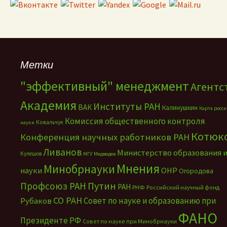
Метки
"эффективный" менеджмент
Агентс
Академия
Институты РАН
ВАК
Калинушкин
Карта росс
Комиссия общественного контроля
Ковальчук
науки
Котюк
Конференция научных работников РАН
Ливанов
Министерство образования 
Кулешов
МГУ
Медведев
Мнения
Минобрнауки
науки
ОНР
Огородова
Путин
Профсоюз РАН
РАН
РНФ
Российский научный фонд
СО РАН
Совет по науке и образованию при
Рубаков
ФАНО
Президенте РФ
Совет по науке при Минобрнауки