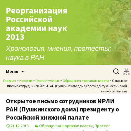
Реорганизация
Российской
академии наук
2013
Хронология, мнения, протесты;
наука в РАН
Перейти к содержимому
Найти:
Меню
Главная
>
Новости
>
Протест учёных
>
Обращения к органам власти
> Открытое
письмо сотрудников ИРЛИ РАН (Пушкинского дома) президенту о Российской
книжной палате
Открытое письмо сотрудников ИРЛИ
РАН (Пушкинского дома) президенту о
Российской книжной палате
21.12.2013
Обращения к органам власти
,
Протест