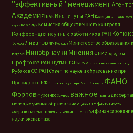
"эффективный" менеджмент
Агентс
Академия
Институты РАН
ВАК
Калинушкин
Карта росс
Комиссия общественного контроля
Ковальчук
науки
Котюк
Конференция научных работников РАН
Ливанов
Министерство образования 
Кулешов
МГУ
Медведев
Мнения
Минобрнауки
науки
ОНР
Огородова
Путин
Профсоюз РАН
РАН
РНФ
Российский научный фонд
СО РАН
Совет по науке и образованию при
Рубаков
ФАНО
Президенте РФ
Совет по науке при Минобрнауки
важное
Фортов
диссерта
Фурсенко
Хлунов
гранты
молодые учёные
образование
оценка эффективности
финансировани
сокращения
увольнения
университеты
устав РАН
науки
экспертиза