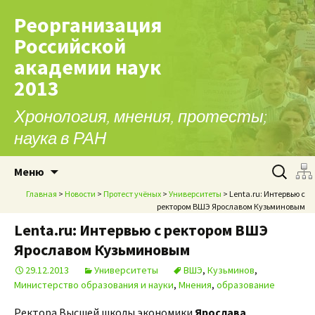
Реорганизация
Российской
академии наук
2013
Хронология, мнения, протесты;
наука в РАН
Перейти к содержимому
Найти:
Меню
Главная
>
Новости
>
Протест учёных
>
Университеты
> Lenta.ru: Интервью с
ректором ВШЭ Ярославом Кузьминовым
Lenta.ru: Интервью с ректором ВШЭ
Ярославом Кузьминовым
29.12.2013
Университеты
ВШЭ
,
Кузьминов
,
Министерство образования и науки
,
Мнения
,
образование
Ректора Высшей школы экономики
Ярослава