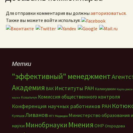
Для отправки комментария вы должны
авторизоваться
.
Также вы можете войти используя:
Метки
"эффективный" менеджмент
Агентс
Академия
Институты РАН
ВАК
Калинушкин
Карта росс
Комиссия общественного контроля
Ковальчук
науки
Котюк
Конференция научных работников РАН
Ливанов
Министерство образования 
Кулешов
МГУ
Медведев
Мнения
Минобрнауки
науки
ОНР
Огородова