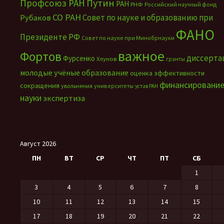
Путин
Профсоюз РАН
РАН
РНФ
Российский научный фонд
СО РАН
Совет по науке и образованию при
Рубаков
ФАНО
Президенте РФ
Совет по науке при Минобрнауки
важное
Фортов
диссерта
Фурсенко
Хлунов
гранты
молодые учёные
образование
оценка эффективности
финансировани
сокращения
увольнения
университеты
устав РАН
науки
экспертиза
Август 2026
ПН
ВТ
СР
ЧТ
ПТ
СБ
1
3
4
5
6
7
8
10
11
12
13
14
15
17
18
19
20
21
22