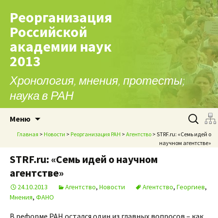
Реорганизация
Российской
академии наук
2013
Хронология, мнения, протесты;
наука в РАН
Перейти к содержимому
Найти:
Меню
Главная
>
Новости
>
Реорганизация РАН
>
Агентство
> STRF.ru: «Семь идей о
научном агентстве»
STRF.ru: «Семь идей о научном
агентстве»
24.10.2013
Агентство
,
Новости
Агентство
,
Георгиев
,
Мнения
,
ФАНО
В реформе РАН остался один из главных вопросов – как