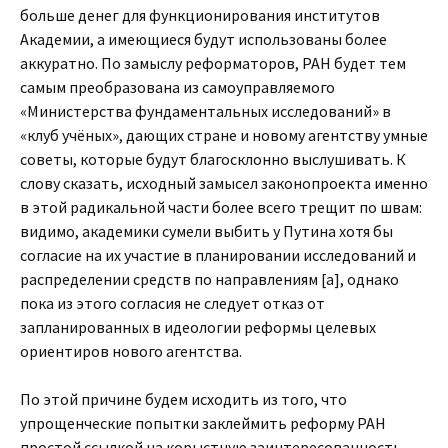
больше денег для функционирования институтов
Академии, а имеющиеся будут использованы более
аккуратно. По замыслу реформаторов, РАН будет тем
самым преобразована из самоуправляемого
«Министерства фундаментальных исследований» в
«клуб учёных», дающих стране и новому агентству умные
советы, которые будут благосклонно выслушивать. К
слову сказать, исходный замысел законопроекта именно
в этой радикальной части более всего трещит по швам:
видимо, академики сумели выбить у Путина хотя бы
согласие на их участие в планировании исследований и
распределении средств по направлениям [a], однако
пока из этого согласия не следует отказ от
запланированных в идеологии реформы целевых
ориентиров нового агентства.
По этой причине будем исходить из того, что
упрощенческие попытки заклеймить реформу РАН
простой ссылкой на корыстную заинтересованность