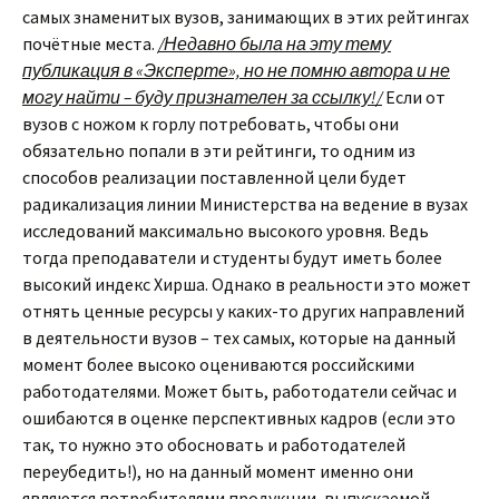
самых знаменитых вузов, занимающих в этих рейтингах
почётные места.
/Недавно была на эту тему
публикация в «Эксперте», но не помню автора и не
могу найти – буду признателен за ссылку!/
Если от
вузов с ножом к горлу потребовать, чтобы они
обязательно попали в эти рейтинги, то одним из
способов реализации поставленной цели будет
радикализация линии Министерства на ведение в вузах
исследований максимально высокого уровня. Ведь
тогда преподаватели и студенты будут иметь более
высокий индекс Хирша. Однако в реальности это может
отнять ценные ресурсы у каких-то других направлений
в деятельности вузов – тех самых, которые на данный
момент более высоко оцениваются российскими
работодателями. Может быть, работодатели сейчас и
ошибаются в оценке перспективных кадров (если это
так, то нужно это обосновать и работодателей
переубедить!), но на данный момент именно они
являются потребителями продукции, выпускаемой