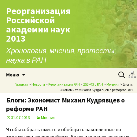
Реорганизация
Российской
академии наук
2013
Хронология, мнения, протесты;
наука в РАН
Перейти к содержимому
Найти:
Меню
Главная
>
Новости
>
Реорганизация РАН
>
253-ФЗ о РАН
>
Мнения
> Блоги:
Экономист Михаил Кудрявцев о реформе РАН
Блоги: Экономист Михаил Кудрявцев о
реформе РАН
31.07.2013
Мнения
Чтобы собрать вместе и обобщить накопленные по
теме ссылки, решил выбрать более или менее ключевые