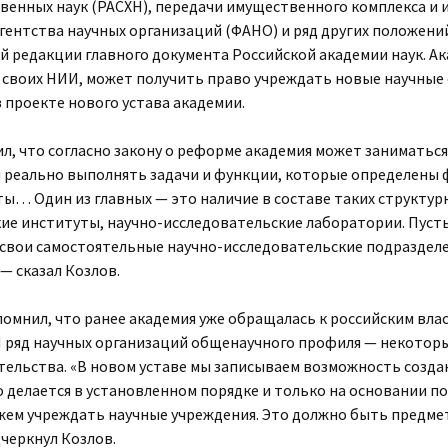
твенных наук (РАСХН), передачи имущественного комплекса и 
гентства научных организаций (ФАНО) и ряд других положени
 редакции главного документа Российской академии наук. Ака
своих НИИ, может получить право учреждать новые научные
 проекте нового устава академии.
л, что согласно закону о реформе академия может заниматьс
 реально выполнять задачи и функции, которые определены
ы… Один из главных — это наличие в составе таких структур
ие институты, научно-исследовательские лаборатории. Пусть 
е свои самостоятельные научно-исследовательские подраздел
 — сказал Козлов.
омнил, что ранее академия уже обращалась к российским влас
Н ряд научных организаций общенаучного профиля — некотор
ательства. «В новом уставе мы записываем возможность созда
о делается в установленном порядке и только на основании п
ем учреждать научные учреждения. Это должно быть предме
черкнул Козлов.