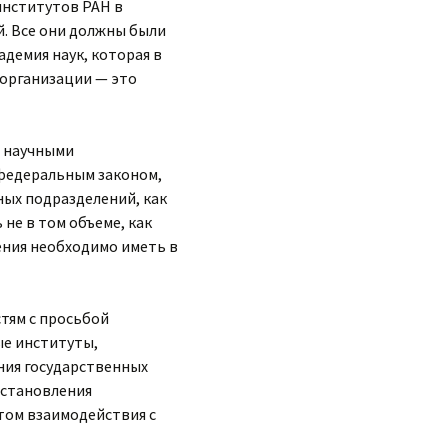
институтов РАН в
й. Все они должны были
демия наук, которая в
 организации — это
я научными
 федеральным законом,
ных подразделений, как
не в том объеме, как
ения необходимо иметь в
тям с просьбой
ые институты,
ния государственных
остановления
том взаимодействия с