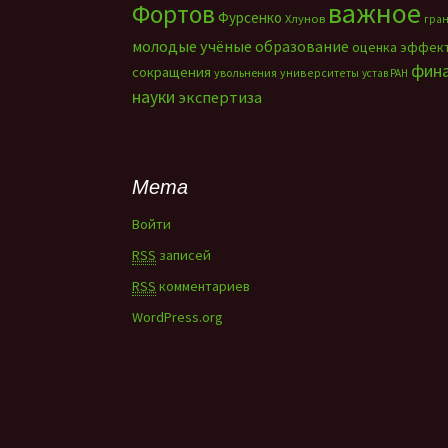
важное
Фортов
Фурсенко
Хлунов
гра
молодые учёные
образование
оценка эффек
фин
сокращения
увольнения
университеты
устав РАН
науки
экспертиза
Мета
Войти
RSS
записей
RSS
комментариев
WordPress.org