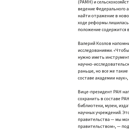
(РАМН) и сельскохозяйс
ведение Федерального а
найти отражение в новой
ходе реформы лишилась 
положение содержится в
Валерий Козлов напомни
исследованиями. «Чтобы
нужно иметь инструмент
научно-исследовательск
раньше, но все же таки
составе академии наук»,
Вице-президент РАН нап
сохранить в составе РА
библиотеки, музеи, изд
научных учреждений. Эт
правительства — мы мож
правительством», — под