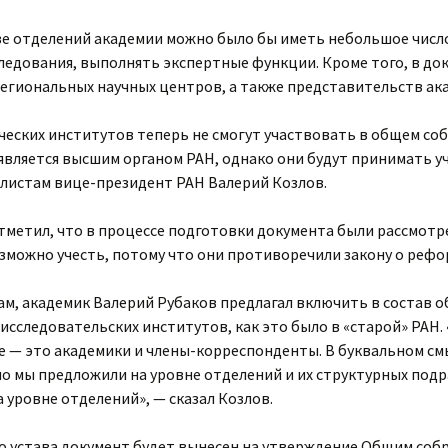
таве отделений академии можно было бы иметь небольшое числ
ледования, выполнять экспертные функции. Кроме того, в док
егиональных научных центров, а также представительств ак
еских институтов теперь не смогут участвовать в общем со
является высшим органом РАН, однако они будут принимать у
алистам вице-президент РАН Валерий Козлов.
тметил, что в процессе подготовки документа были рассмотр
озможно учесть, потому что они противоречили закону о рефо
вам, академик Валерий Рубаков предлагал включить в состав 
сследовательских институтов, как это было в «старой» РАН.
е — это академики и члены-корреспонденты. В буквальном см
но мы предложили на уровне отделений и их структурных подр
 уровне отделений», — сказал Козлов.
о устава документ будет вынесен на утверждение Общим соб