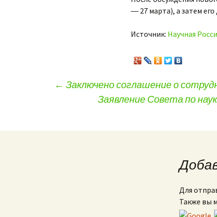
― 27 марта), а затем ег
Источник:
Научная Росс
←
Заключено соглашение о сотруд
Заявление Совета по нау
Навигация по записям
Доба
Для отпра
Также вы 