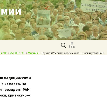
емии
Найти:
я РАН
>
253-ФЗ о РАН
>
Мнения
> Научная Россия: Совсем скоро — новый устав РАН
ии медицинских и
а 27 марта. На
л президент РАН
нки, критику», ―