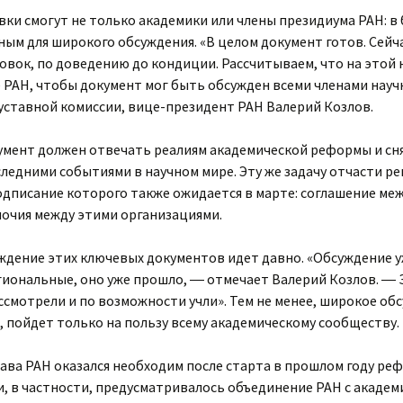
ки смогут не только академики или члены президиума РАН: в
ным для широкого обсуждения. «В целом документ готов. Сейч
вок, по доведению до кондиции. Рассчитываем, что на этой
е РАН, чтобы документ мог быть обсужден всеми членами нау
 уставной комиссии, вице-президент РАН Валерий Козлов.
мент должен отвечать реалиям академической реформы и сн
ледними событиями в научном мире. Эту же задачу отчасти р
дписание которого также ожидается в марте: соглашение ме
очия между этими организациями.
ждение этих ключевых документов идет давно. «Обсуждение у
гиональные, оно уже прошло, ― отмечает Валерий Козлов. ― 
ссмотрели и по возможности учли». Тем не менее, широкое о
, пойдет только на пользу всему академическому сообществу.
ава РАН оказался необходим после старта в прошлом году ре
 в частности, предусматривалось объединение РАН с акаде