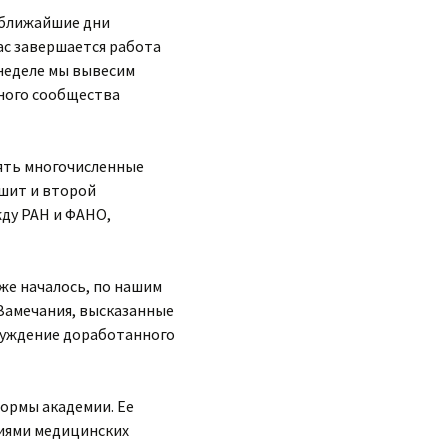
 ближайшие дни
ас завершается работа
 неделе мы вывесим
чного сообщества
ять многочисленные
ешит и второй
жду РАН и ФАНО,
же началось, по нашим
Замечания, высказанные
бсуждение доработанного
формы академии. Ее
миями медицинских