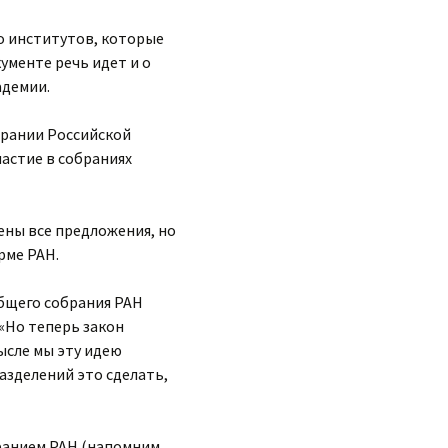
о институтов, которые
ументе речь идет и о
адемии.
брании Российской
частие в собраниях
ены все предложения, но
рме РАН.
общего собрания РАН
 «Но теперь закон
ысле мы эту идею
азделений это сделать,
ранием РАН (напомним