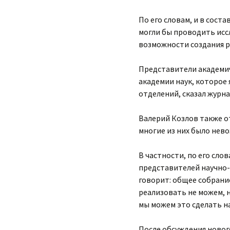
По его словам, и в сос
могли бы проводить исс
возможности создания р
Представители академич
академии наук, которое 
отделений, сказал журн
Валерий Козлов также о
многие из них было нев
В частности, по его сло
представителей научно-и
говорит: общее собрани
реализовать не можем, 
мы можем это сделать на
После обсуждения новог