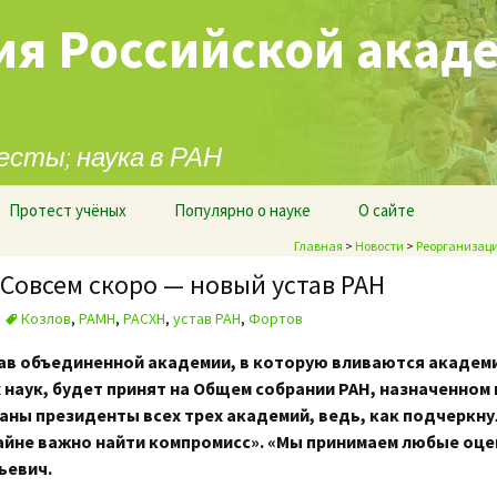
ия Российской акад
есты; наука в РАН
Протест учёных
Популярно о науке
О сайте
Главная
>
Новости
>
Реорганизаци
 Совсем скоро — новый устав РАН
Козлов
,
РАМН
,
РАСХН
,
устав РАН
,
Фортов
ав объединенной академии, в которую вливаются академ
наук, будет принят на Общем собрании РАН, назначенном н
аны президенты всех трех академий, ведь, как подчеркну
йне важно найти компромисс». «Мы принимаем любые оце
ьевич.