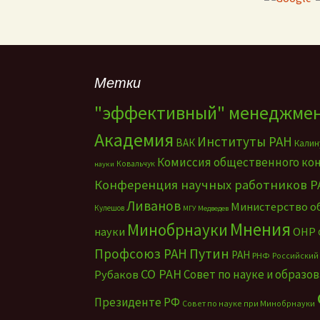
Метки
"эффективный" менеджме
Академия
Институты РАН
ВАК
Калин
Комиссия общественного ко
Ковальчук
науки
Конференция научных работников Р
Ливанов
Министерство о
Кулешов
МГУ
Медведев
Мнения
Минобрнауки
науки
ОНР
Путин
Профсоюз РАН
РАН
РНФ
Российский
СО РАН
Совет по науке и образо
Рубаков
Президенте РФ
Совет по науке при Минобрнауки