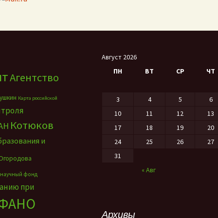
Август 2026
ПН
ВТ
СР
ЧТ
нт
Агентство
ушкин
Карта российской
3
4
5
6
нтроля
10
11
12
13
Котюков
АН
17
18
19
20
бразования и
24
25
26
27
31
Огородова
« Авг
 научный фонд
ванию при
ФАНО
Архивы