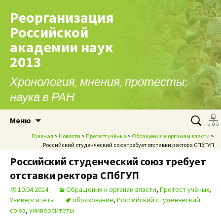
Реорганизация
Российской
академии наук
2013
Хронология, мнения, протесты;
наука в РАН
Перейти к содержимому
Найти:
Меню
Главная
>
Новости
>
Протест учёных
>
Обращения к органам власти
>
Российский студенческий союз требует отставки ректора СПбГУП
Российский студенческий союз требует
отставки ректора СПбГУП
10.04.2014
Обращения к органам власти
,
Протест учёных
,
Университеты
образование
,
Российский студенческий
союз
,
университеты