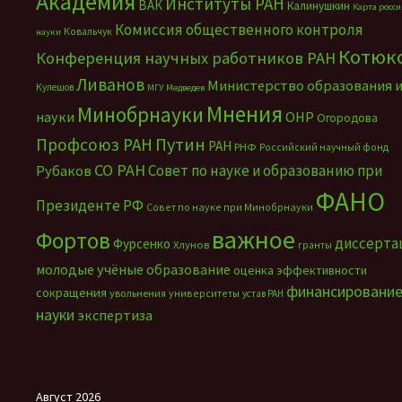
Академия
Институты РАН
ВАК
Калинушкин
Карта росс
Комиссия общественного контроля
Ковальчук
науки
Котюк
Конференция научных работников РАН
Ливанов
Министерство образования 
Кулешов
МГУ
Медведев
Мнения
Минобрнауки
науки
ОНР
Огородова
Путин
Профсоюз РАН
РАН
РНФ
Российский научный фонд
СО РАН
Совет по науке и образованию при
Рубаков
ФАНО
Президенте РФ
Совет по науке при Минобрнауки
важное
Фортов
диссерта
Фурсенко
Хлунов
гранты
молодые учёные
образование
оценка эффективности
финансировани
сокращения
увольнения
университеты
устав РАН
науки
экспертиза
Август 2026