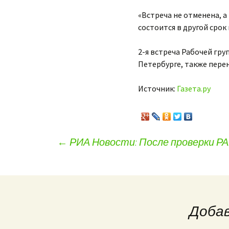
«Встреча не отменена, а
состоится в другой срок
2-я встреча Рабочей гру
Петербурге, также перен
Источник:
Газета.ру
←
РИА Новости: После проверки РА
Навигация по записям
Доба