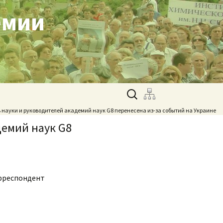
емии
Найти:
в науки и руководителей академий наук G8 перенесена из-за событий на Украине
демий наук G8
орреспондент