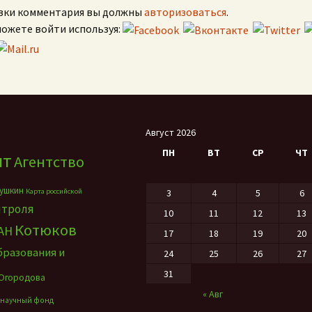
вки комментария вы должны
авторизоваться
.
можете войти используя:
Август 2026
ПН
ВТ
СР
ЧТ
нт
Агентство
ушкин
Карта российской
3
4
5
6
нтроля
10
11
12
13
Котюков
АН
17
18
19
20
бразования и
24
25
26
27
31
Огородова
« Авг
 научный фонд