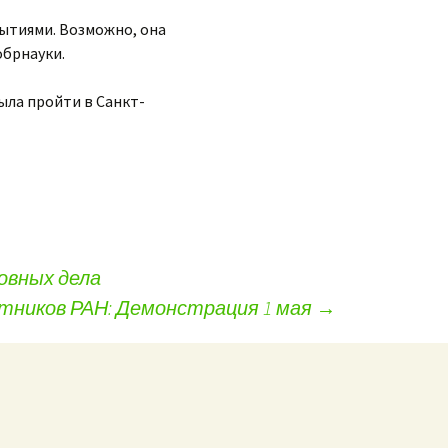
бытиями. Возможно, она
обрнауки.
ыла пройти в Санкт-
овных дела
тников РАН: Демонстрация 1 мая
→