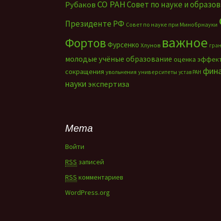
СО РАН
Совет по науке и образо
Рубаков
Президенте РФ
Совет по науке при Минобрнауки
важное
Фортов
Фурсенко
Хлунов
гра
молодые учёные
образование
оценка эффек
фин
сокращения
увольнения
университеты
устав РАН
науки
экспертиза
Мета
Войти
RSS
записей
RSS
комментариев
WordPress.org