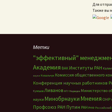
Для отпра
Также вы 
Метки
"эффективный" менеджме
Академия
Институты РАН
ВАК
Калин
Комиссия общественного ко
Ковальчук
науки
Конференция научных работников Р
Ливанов
Министерство о
Кулешов
МГУ
Медведев
Мнения
Минобрнауки
науки
ОНР
Путин
Профсоюз РАН
РАН
РНФ
Российский