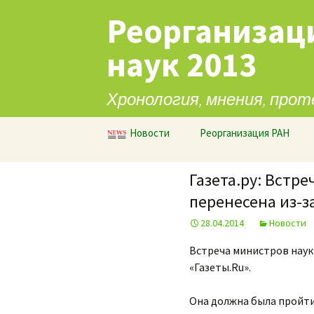
Реорганизац
наук 2013
Хронология, мнения, прот
Перейти к содержимому
Новости
Реорганизация РАН
Газета.ру: Встр
перенесена из-з
28.04.2014
Новости
Встреча министров наук
«Газеты.Ru».
Она должна была пройти 