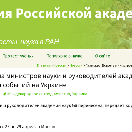
ия Российской акад
есты; наука в РАН
Протест учёных
Популярно о науке
О сайте
Главная
>
Новости
>
Новости
> Газета.ру: Встреча министро
еча министров науки и руководителей ака
а событий на Украине
Международное сотрудничество
,
Украина
и и руководителей академий наук G8 перенесена, передает к
с 27 по 29 апреля в Москве.