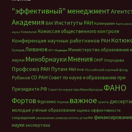
"эффективный" менеджмент
Агентс
Академия
Институты РАН
ВАК
Калинушкин
Карта росс
Комиссия общественного контроля
Ковальчук
науки
Котюк
Конференция научных работников РАН
Ливанов
Министерство образования 
Кулешов
МГУ
Медведев
Мнения
Минобрнауки
науки
ОНР
Огородова
Путин
Профсоюз РАН
РАН
РНФ
Российский научный фонд
СО РАН
Совет по науке и образованию при
Рубаков
ФАНО
Президенте РФ
Совет по науке при Минобрнауки
важное
Фортов
диссерта
Фурсенко
Хлунов
гранты
молодые учёные
образование
оценка эффективности
финансировани
сокращения
увольнения
университеты
устав РАН
науки
экспертиза