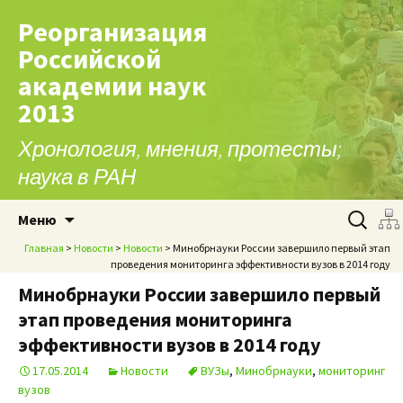
Реорганизация
Российской
академии наук
2013
Хронология, мнения, протесты;
наука в РАН
Перейти к содержимому
Найти:
Меню
Главная
>
Новости
>
Новости
> Минобрнауки России завершило первый этап
проведения мониторинга эффективности вузов в 2014 году
Минобрнауки России завершило первый
этап проведения мониторинга
эффективности вузов в 2014 году
17.05.2014
Новости
ВУЗы
,
Минобрнауки
,
мониторинг
вузов